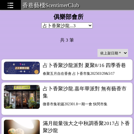
香巷藝棧ScentimerClub
俱樂部會所
共
3
筆
占卜香聚沙龍派對 夏聚8/16 四季香巷
春聚五月自在香會.占卜香市集202503/29&5/17
占卜香聚沙龍.嘉年華派對 無有藝香市
集
微香市集初篇202301.8一期一會 快閃市集
滿月能量強大之中秋調香聚2017占卜香
聚沙龍