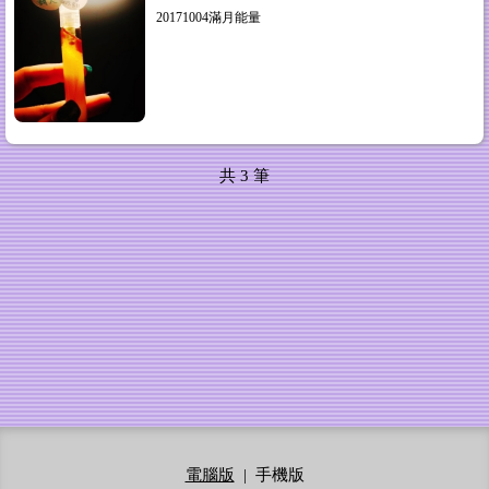
20171004滿月能量
共
3
筆
電腦版
|
手機版