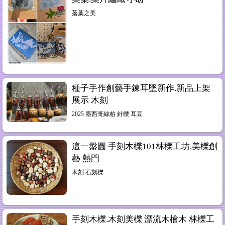
落葉之美
種子手作創藝手鍊耳墜新作.新品上架
展示 木刻
2025 墨西哥絲柏 針櫟 耳豆
這一盤圓 手刻木櫟101林櫟工坊.美櫟創
藝 熱門
木刻 石刻櫟
手刻木櫟.木刻美櫟 漂流木檜木 林櫟工