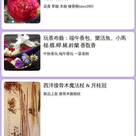
花香 草馥 木能 煉香閣since2005
玩香布藝：端午香包、樂活魚、小馬
槌.蝶.蟬.豬.鈴蘭 香翫香
中秋香玩 端午香玩 一霖老師
西洋接骨木魔法杖 & 月桂冠
新品上架 接骨木藝能杖