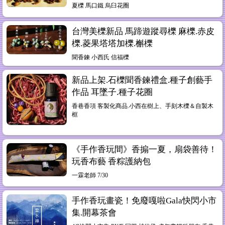
夏櫟 馬口鐵 烏臼花圈
台灣美櫟新品 馬蹄遊蹤尋櫟 麻櫟.赤皮
櫟.菱果塔塔加櫟.槲櫟
聞香鍊 小西氏 信福櫟
新品上架.石櫟聞香鍊禮盒.種子創藝手
作品 耳墜子.種子花圈
香巷香項 客製化商品.小西在樹上、手刻木櫟＆自製木
框
《手作香玩間》香搧一夏，扇袋善待！
玩香布藝 香粽護納包
一霖老師 7/30
手作香玩畫瓷！免廢嘎啦Gala快閃小市
集.開幕茶會