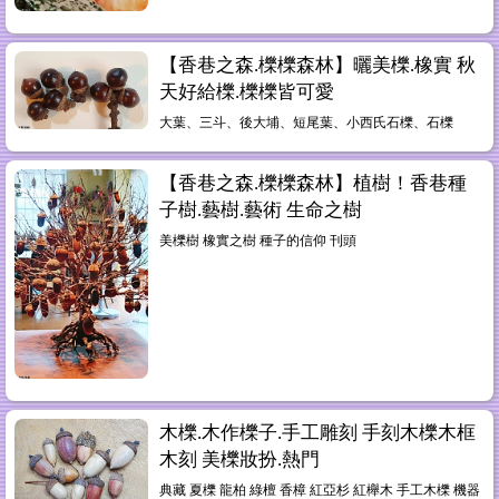
【香巷之森.櫟櫟森林】曬美櫟.橡實 秋
天好給櫟.櫟櫟皆可愛
大葉、三斗、後大埔、短尾葉、小西氏石櫟、石櫟
【香巷之森.櫟櫟森林】植樹！香巷種
子樹.藝樹.藝術 生命之樹
美櫟樹 橡實之樹 種子的信仰 刊頭
木櫟.木作櫟子.手工雕刻 手刻木櫟木框
木刻 美櫟妝扮.熱門
典藏 夏櫟 龍柏 綠檀 香樟 紅亞杉 紅櫸木 手工木櫟 機器