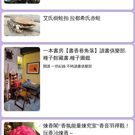
艾氏樹蛙拍 拉都希氏赤蛙
一本書房【書香巷角落】讀書俱樂部.
種子館藏書.種子圖鑑
開講 一些紀錄 不時讀書俱樂部
煉香閣“香氛能量煉究室”香音羽禪觀！
玩香冶煉香～