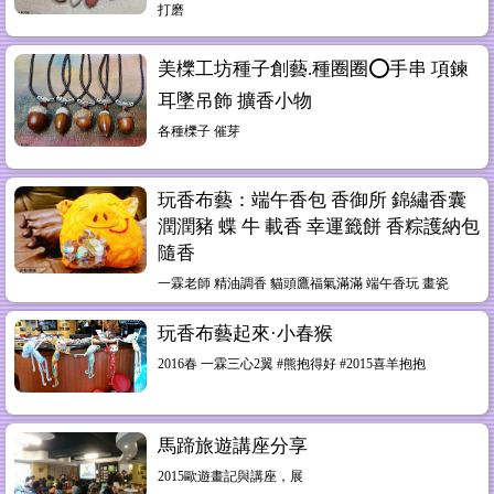
打磨
美櫟工坊種子創藝.種圈圈⭕️手串 項鍊
耳墜吊飾 擴香小物
各種櫟子 催芽
玩香布藝：端午香包 香御所 錦繡香囊
潤潤豬 蝶 牛 載香 幸運籤餅 香粽護納包
隨香
一霖老師 精油調香 貓頭鷹福氣滿滿 端午香玩 畫瓷
玩香布藝起來·小春猴
2016春 一霖三心2翼 #熊抱得好 #2015喜羊抱抱
馬蹄旅遊講座分享
2015歐遊畫記與講座，展