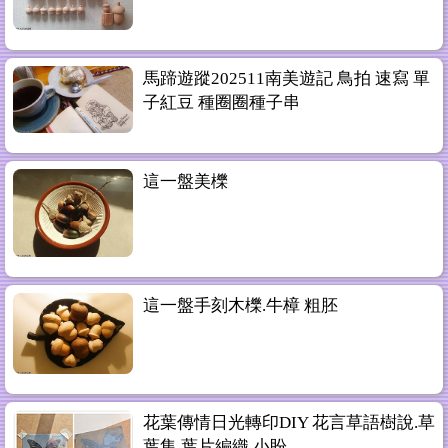
馬蹄遊蹤202511南美遊記 鳥拍 速寫 單
子紅豆 種圈圈種子串
這一盤美櫟
這一盤手刻木櫟.牛樟 粗胚
花葉傳情日光轉印DIY 花言草語樹說.草
葉集.葉片編織 小盼