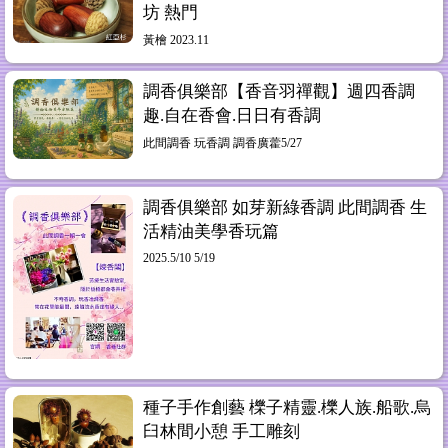
坊 熱門
黃檜 2023.11
調香俱樂部【香音羽禪觀】週四香調
趣.自在香會.日日有香調
此間調香 玩香調 調香廣藿5/27
調香俱樂部 如芽新綠香調 此間調香 生
活精油美學香玩篇
2025.5/10 5/19
種子手作創藝 櫟子精靈.櫟人族.船歌.烏
臼林間小憩 手工雕刻