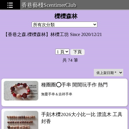
香巷藝棧ScentimerClub
櫟櫟森林
【香巷之森.櫟櫟森林】林櫟工坊 Since 2020/12/21
下頁
共
74
筆
種圈圈⭕️手串 閒閒玩手作 熱門
無憂手串＆吉祥手串
手刻木櫟2026大小比一比 漂流木 工具
封香