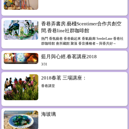
香巷弄書房.藝棧Scentimer合作共創空
間.香巷line社群咖啡館
熱門 香氛藝巷 香巷藝起來 香氣藝廊 SeederLane 香巷社
群咖啡館 會所藏館 聚落 香音播種者～與香共好～
藍月與心經.春茗講座2018
3/31
2018春茗 三場講座：
香巷講堂
海玻璃