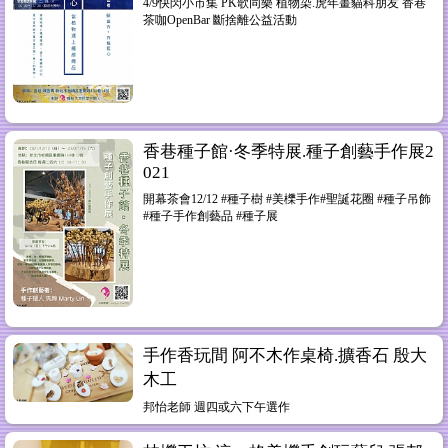
4/9快閃小市集 PK歌同樂 植物染.虎年畫貓科朋友 香巷
茶咖OpenBar 斷捨離公益活動
香巷種子館·冬季特展.種子創藝手作展2
021
開幕茶會12/12 #種子樹 #美櫟手作#聖誕花圈 #種子吊飾
#種子手作創藝品 #種子展
手作香玩間 阿不木作桌椅.擴香石 殷大
木工
邦怡老師 週四或六下午選作