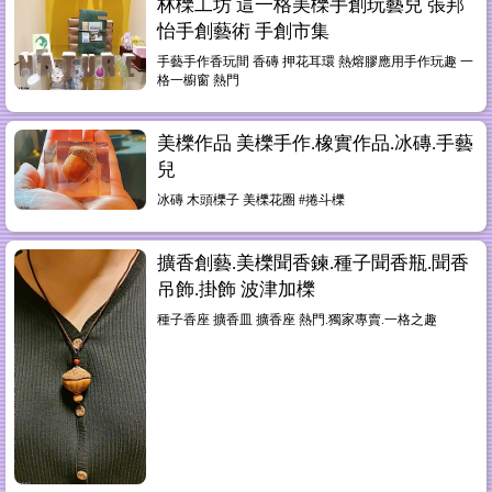
林櫟工坊 這一格美櫟手創玩藝兒 張邦
怡手創藝術 手創市集
手藝手作香玩間 香磚 押花耳環 熱熔膠應用手作玩趣 一
格一櫥窗 熱門
美櫟作品 美櫟手作.橡實作品.冰磚.手藝
兒
冰磚 木頭櫟子 美櫟花圈 #捲斗櫟
擴香創藝.美櫟聞香鍊.種子聞香瓶.聞香
吊飾.掛飾 波津加櫟
種子香座 擴香皿 擴香座 熱門.獨家專賣.一格之趣