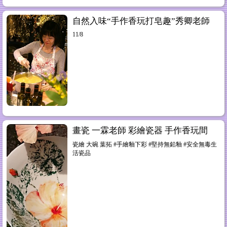
自然入味“手作香玩打皂趣”秀卿老師
11/8
畫瓷 一霖老師 彩繪瓷器 手作香玩間
瓷繪 大碗 葉拓 #手繪釉下彩 #堅持無鉛釉 #安全無毒生
活瓷品