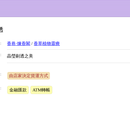
透
：
香巷·煉香閣
/
香草植物靈療
：
晶瑩剔透之美
：
由店家決定貨運方式
：
金融匯款
ATM轉帳