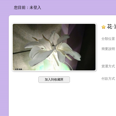
您目前：
未登入
花·
分類位置
簡要說明
貨運方式
付款方式
加入到收藏匣