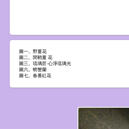
圖一。野薑花
圖二。閉鞘薑 花
圖三。琉璃苣·心淨琉璃光
圖六。螃蟹蘭
圖七。春番紅花