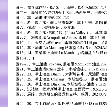
圖一。
超迷你作品～9x10cm，油畫，喀什米爾2024/2/7
圖二三。
爆發前的埃特納火山 Etna ,西西里島。已蒙收藏 
圖四。
掌上油畫 排排站 2024/2/9
圖五。
希土義之旅～義大利蘑菇村，掌上油畫…剛發佈，已被
圖六。
Oia伊亞，聖托里尼，愛琴海
圖七。
希土義之旅 伊赫拉拉（Ihlara Valley ）,土耳其 
圖八九。
雅典衛城Acropolis of Athens, 希臘，掌上油畫，9
圖10、11。
天空之城Meteora, 希臘 2024/2/11 剛po
圖12。掌上油畫 Lo Manthang 珞滿堂 9.5x15 cm 2024.3.
圖13、14。速繪掌上油畫 Lo Manthang 珞滿堂 9.5x15 cm
圖15-18。⬆️
圖19-20。掌上油畫 Pokhara, 尼泊爾 9.5x15 cm 油畫 202
圖21。掌上油畫 往Chele 途中，木斯塘徒步 9.5x15 cm 2
圖22、23。掌上油畫 Dhami，木斯塘徒步，尼泊爾 油畫 9.5
圖24、25。掌上油畫 Charang，木斯塘徒步，尼泊爾 油畫 9.5
圖25、26。掌上油畫 Dhakmar, 木斯塘徒步 油畫 9.5x15 cm
圖27。試裱框一幅木斯塘掌上油畫 畫面尺寸：9.5x15 cm 外
圖28。馬蹄：謝謝朋友的賞識和支持。感恩。202403/2
圖29、30。希土義記憶～聖托里尼 油畫 18x18 cm 群友訂