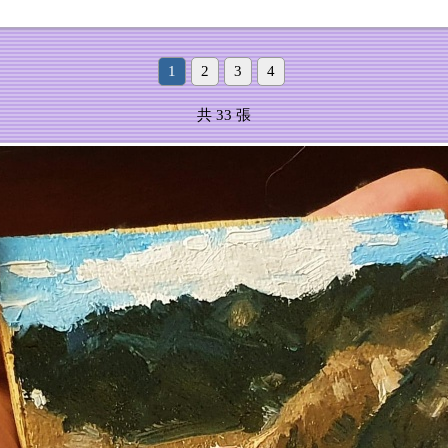
1
2
3
4
共 33 張