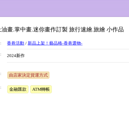
油畫.掌中畫.迷你畫作訂製 旅行速繪.旅繪 小作品
：
香巷活動
/
新品上架！藝品格-香巷選物-
：
2024新作
：
由店家決定貨運方式
：
金融匯款
ATM轉帳