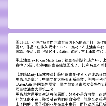
圖31-33。
小件作品習作
大畫布裁切下來的邊角料，製作
圖32。
作品：山椒鳥
尺寸：7x7 cm
媒材：布上油畫
年代：
圖33。
作品：歐亞鴝
尺寸：9x9cm
媒材：布上油畫
年代：
掌上油畫 9x10 cm Marty Lin：裱畫布剩
賣掉了5幅，把整捆的畫布錢賺回來了。比利時畫布整捆尺寸是10
【馬蹄Marty Lin林坤茂】藝術繪畫創作者 x 達達馬
馬蹄現居臺北，中國文化大學美術系畢業，美國伊利諾大
t Art&Artist等國際性展覽，國內曾於台東國立
國百號油畫大展第二名
馬蹄創意運用於生活每個層面，好奇心是方向盤，衝勁
的美無處不在，那美融在我們的血液裡，就像全身張
上了陶盤，園子裡的花草在畫中生長，而旅途所見已