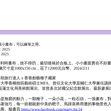
成小畫布，可以練筆之用。
2025
2025
餘的邊角料，比利時畫布，捨不得扔，裁切後裱於合板上。小小畫面實在
00x150 cm，花了12000元台幣。2024/2/11
蹄自助旅行達人 x 香巷創藝種子藏家
學香檳校區藝術碩士MFA。曾任文化大學及輔仁大學兼任講師，國
美學館&花蓮文化局美術館展出、並曾多次於國父紀念館展出。
最新參展比
是無窮的動力，一顆種子，一朵小花，一粒石頭，一張畫布，對
滿著強弓，每一箭都能射中美的靶子。馬蹄喜將周遭的事物景色
成冊。臉書頁
https://www.facebook.com/marty.lin.54