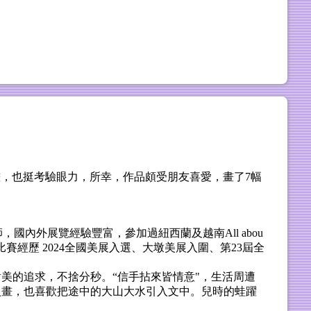
不好畫，也挺考驗眼力，所幸，作品頗受朋友喜愛，畫了7幅
內外展覽經驗豐富，參加過紐西蘭及越南All abou
賽經歷 2024全國美展入選、大墩美展入圍、第23屆全
美的追求，不捨分秒。“信手拈來皆情意"，生活周遭
入畫，也喜歡把途中的大山大水引入文中。兒時的蛙躍