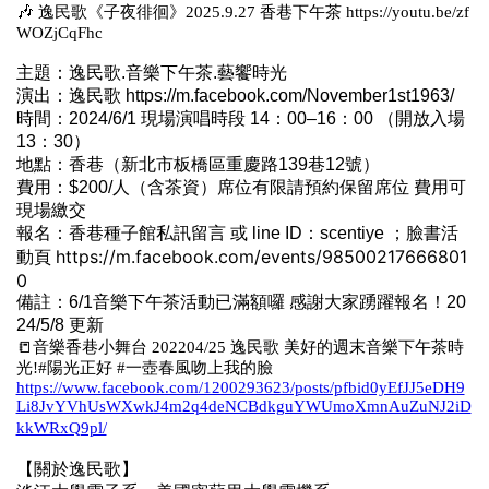
🎶
逸民歌《子夜徘徊》2025.9.27 香巷下午茶 https://youtu.be/zf
WOZjCqFhc
主題：逸民歌.音樂下午茶.藝饗時光
演出：逸民歌 https://m.facebook.com/November1st1963/
時間：2024/6/1 現場演唱時段 14：00–16：00 （開放入場
13：30）
地點：香巷（新北市板橋區重慶路139巷12號）
費用：$200/人（含茶資）席位有限請預約保留席位 費用可
現場繳交
報名：香巷種子館私訊留言 或 line ID：scentiye ；臉書活
https://m.facebook.com/events/98500217666801
動頁
0
備註：6/1音樂下午茶活動已滿額囉 感謝大家踴躍報名！20
24/5/8 更新
📒音樂香巷小舞台 202204/25 逸民歌 美好的週末音樂下午茶時
光!
#陽光正好 #一壺春風吻上我的臉
https://www.facebook.com/1200293623/posts/pfbid0yEfJJ5eDH9
Li8JvYVhUsWXwkJ4m2q4deNCBdkguYWUmoXmnAuZuNJ2iD
kkWRxQ9pl/
【關於逸民歌】