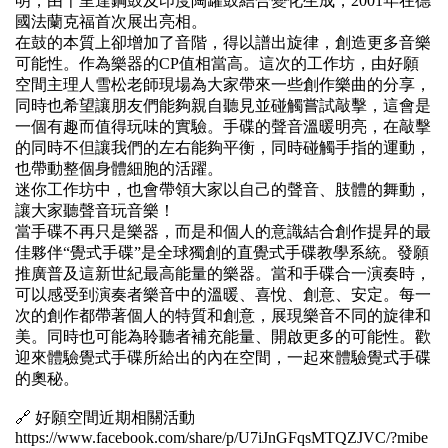
明，由千里達鋼鼓及印度陶罐鼓結合變化生成，2001年在德
國法蘭克福首次展出亮相。
在鼓的本質上卻增加了音階，得以譜出旋律，創造更多音樂
可能性。作為樂器的CP值相當高。這次的工作坊，由好願
空間主理人雪松老師現場為大家帶來一些創作樂曲的分享，
同時也希望讓朋友們能夠親自聽見並碰觸嘗試敲擊，這會是
一個有趣而值得玩味的實驗。手碟的聲音溫暖明亮，在敲擊
的同時不但讓我們的左右能夠平衡，同時碰觸手指的運動，
也帶動整個身體細胞的活躍。
迷你工作坊中，也會帶領大家以自己的聲音、肢體的舞動，
讓大家聽聲音玩音樂！
當手碟不再只是樂器，而是和個人的意識結合創作提昇的最
佳夥伴“覺式手碟”是全球獨創的直覺式手碟教學系統。發願
推廣普及這新世紀最高能量的樂器。當和手碟合一演奏時，
可以感受到演奏者樂音中的溫暖、喜悅、創意、安定。每一
次的創作都帶著個人的特質和創意，展現樂音不同的旋律和
美。同時也可能為聆聽者補充能量、開啟更多的可能性。歡
迎來體驗覺式手碟所給出的內在空間，一起來體驗覺式手碟
的奧秘。
🔗 好願空間近期相關活動
https://www.facebook.com/share/p/U7iJnGFqsMTQZJVC/?mibe