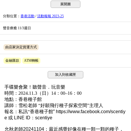
展開圖
分類位置
：
香巷活動
/
活動報報 2023-25
聲音療癒 11/3週日
由店家決定貨運方式
金融匯款
ATM轉帳
加入到收藏匣
手碟樂會聚！聽聲音．玩音樂
時間：2024.11.3（日）14：00–16：00
地點：香巷種子館
講師：雪松老師 “好願飛行種子探索空間”主理人
報名：私訊“
香巷種子館” https://www.facebook.com/scentiy
e 或 LINE ID：scentiye
允秋老師20241104：
最近感覺好像在種一顆一顆的種子，