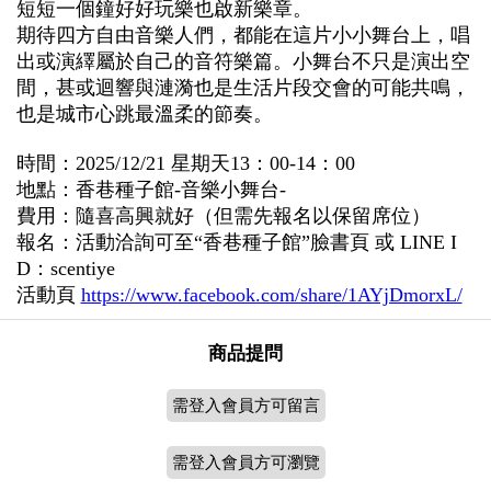
短短一個鐘好好玩樂也啟新樂章。
期待四方自由音樂人們，都能在這片小小舞台上，唱
出或演繹屬於自己的音符樂篇。小舞台不只是演出空
間，甚或迴響與漣漪也是生活片段交會的可能共鳴，
也是城市心跳最溫柔的節奏。
時間：2025/12/21 星期天13：00-14：00
地點：香巷種子館-音樂小舞台-
費用：隨喜高興就好（但需先報名以保留席位）
報名：活動洽詢可至“香巷種子館”臉書頁 或 LINE I
D：scentiye
活動頁
https://www.facebook.com/share/1AYjDmorxL/
商品提問
需登入會員方可留言
需登入會員方可瀏覽