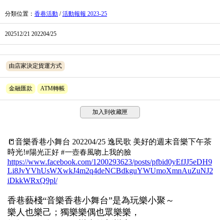
分類位置
：
香巷活動
/
活動報報 2023-25
202512/21 202204/25
由店家決定貨運方式
金融匯款
ATM轉帳
加入到收藏匣
📒音樂香巷小舞台 202204/25 逸民歌 美好的週末音樂下午茶
時光!
#陽光正好 #一壺春風吻上我的臉
https://www.facebook.com/1200293623/posts/pfbid0yEfJJ5eDH9
Li8JvYVhUsWXwkJ4m2q4deNCBdkguYWUmoXmnAuZuNJ2
iDkkWRxQ9pl/
香巷藝棧“音樂香巷小舞台”是為玩樂小聚～
樂人也樂己；獨樂樂偶也眾樂樂，