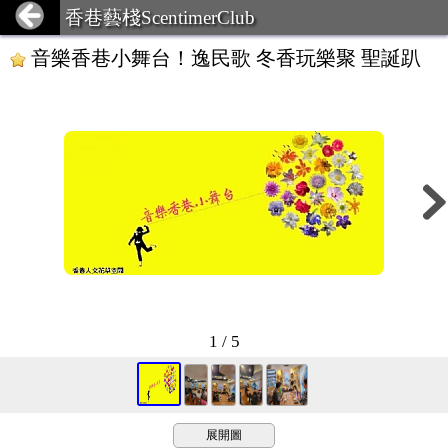
香巷藝棧ScentimerClub
音樂香巷小舞台！逸民歌 冬香玩樂聚 聖誕趴
1 / 5
展開圖