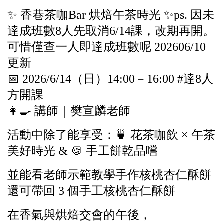
✨ 香巷茶咖Bar 烘焙午茶時光 ✨ps. 因未
達成班數8人先取消6/14課，改期再開。
可惜僅查一人即達成班數呢 202606/10
更新
📅 2026/6/14（日）14:00－16:00 #達8人
方開課
👩‍🍳 講師｜樊宣麟老師
活動中除了能享受：🍵 花茶咖飲 × 午茶
美好時光 & 🍪 手工餅乾品嚐
並能看老師示範教學手作核桃杏仁酥餅
還可帶回 3 個手工核桃杏仁酥餅
在香氣與烘焙交會的午後，