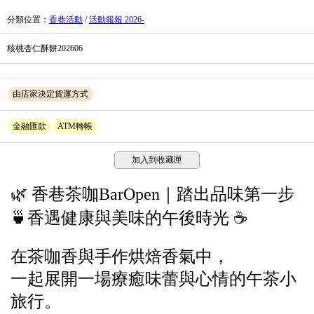
分類位置
：
香巷活動
/
活動報報 2026-
核桃杏仁酥餅202606
由店家決定貨運方式
金融匯款
ATM轉帳
加入到收藏匣
🌿 香巷茶咖BarOpen｜踏出品味第一步
🍵
香遇健康與美味的午後時光 ☕
在茶咖香與手作烘焙香氣中，
一起展開一場療癒味蕾與心情的午茶小
旅行。