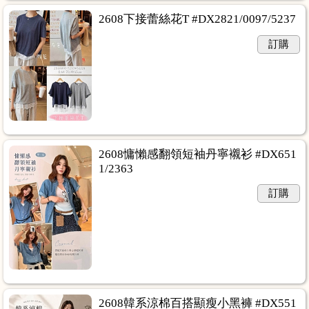
2608下接蕾絲花T #DX2821/0097/5237
訂購
2608慵懶感翻領短袖丹寧襯衫 #DX651
1/2363
訂購
2608韓系涼棉百搭顯瘦小黑褲 #DX551