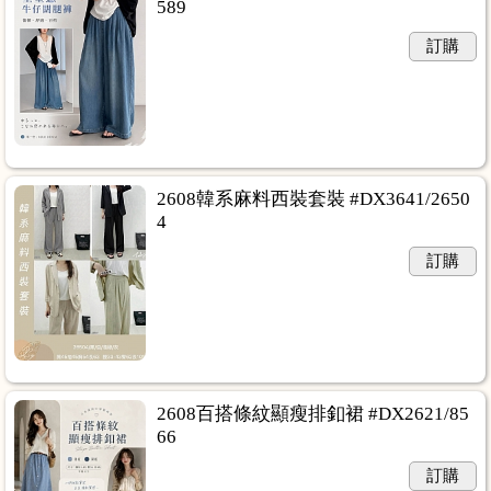
589
訂購
2608韓系麻料西裝套裝 #DX3641/2650
4
訂購
2608百搭條紋顯瘦排釦裙 #DX2621/85
66
訂購