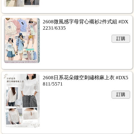
2608微風感字母背心襯衫2件式組 #DX
2231/6335
訂購
2608日系花朵鏤空刺繡棉麻上衣 #DX5
811/5571
訂購