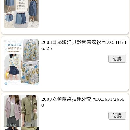
2608日系海洋貝殼綁帶涼衫 #DX5811/3
6325
訂購
2608立領蓋袋抽繩外套 #DX3631/2650
0
訂購