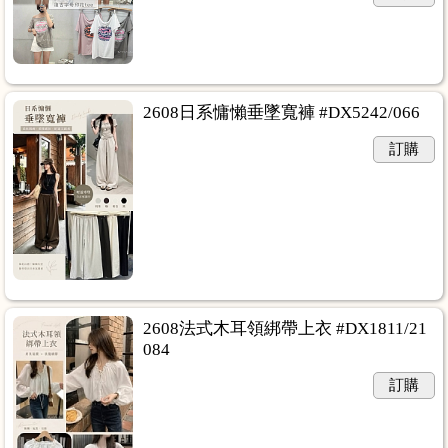
2608日系慵懶垂墜寬褲 #DX5242/066
訂購
2608法式木耳領綁帶上衣 #DX1811/21
084
訂購