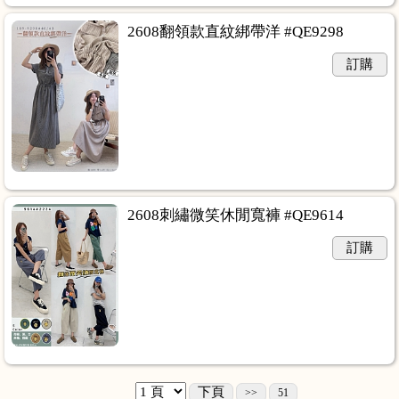
2608翻領款直紋綁帶洋 #QE9298
訂購
2608刺繡微笑休閒寬褲 #QE9614
訂購
下頁
>>
51