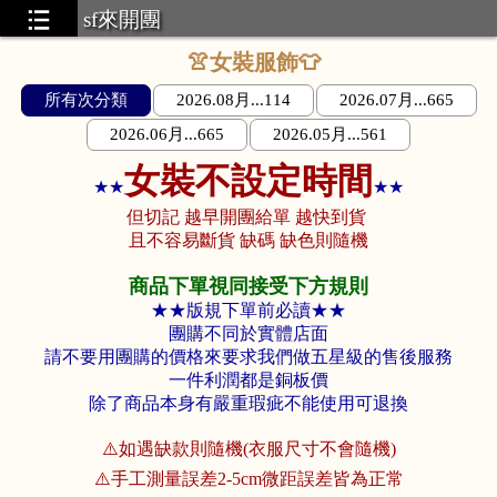
sf來開團
👚女裝服飾👕
所有次分類
2026.08月...114
2026.07月...665
2026.06月...665
2026.05月...561
女裝不設定時間
★
★
★
★
但切記 越早開團給單 越快到貨
且不容易斷貨 缺碼 缺色則隨機
商品下單視同接受下方規則
★★版規下單前必讀★★
團購不同於實體店面
請不要用團購的價格來要求我們做五星級的售後服務
一件利潤都是銅板價
除了商品本身有嚴重瑕疵不能使用可退換
⚠️如遇缺款則隨機(衣服尺寸不會隨機)
⚠️手工測量誤差2-5cm微距誤差皆為正常