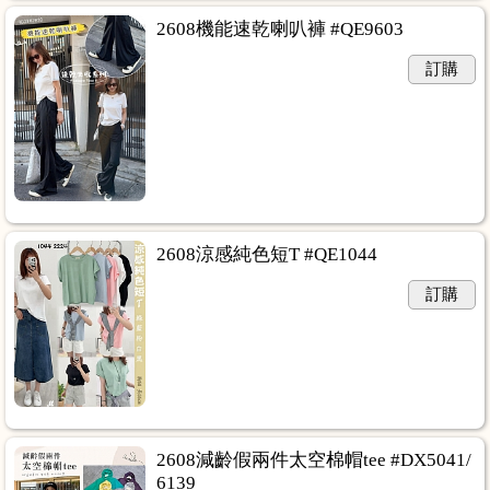
2608機能速乾喇叭褲 #QE9603
訂購
2608涼感純色短T #QE1044
訂購
2608減齡假兩件太空棉帽tee #DX5041/
6139