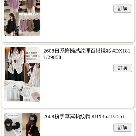
訂購
2608日系慵懶感紋理百搭襯衫 #DX181
1/29858
訂購
2608粉字草寫豹紋帽 #DX3621/2551
訂購