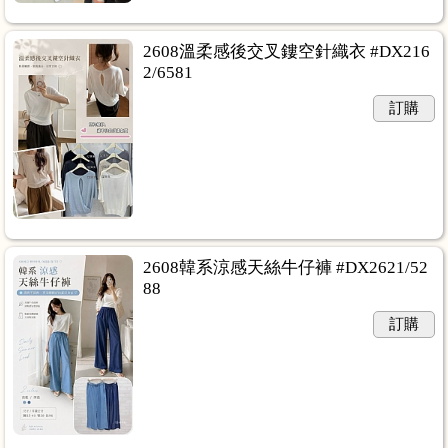
2608溫柔感後交叉鏤空針織衣 #DX216
2/6581
訂購
2608韓系涼感天絲牛仔褲 #DX2621/52
88
訂購