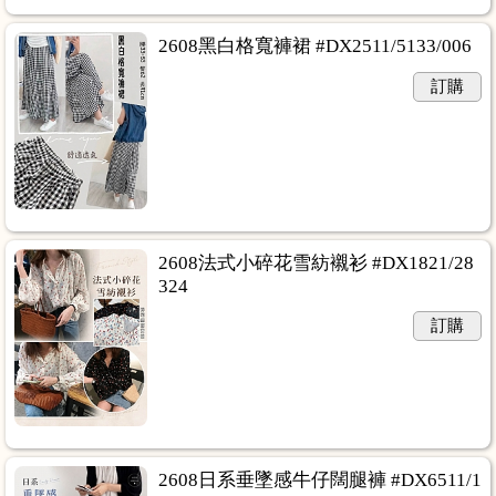
2608黑白格寬褲裙 #DX2511/5133/006
訂購
2608法式小碎花雪紡襯衫 #DX1821/28
324
訂購
2608日系垂墜感牛仔闊腿褲 #DX6511/1