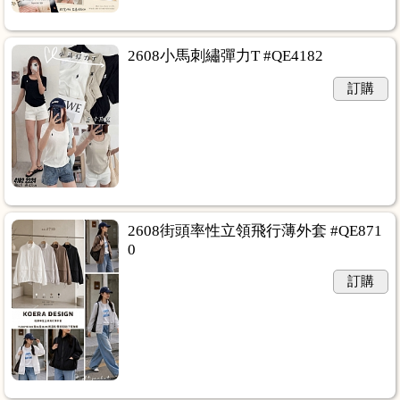
2608小馬刺繡彈力T #QE4182
訂購
2608街頭率性立領飛行薄外套 #QE871
0
訂購