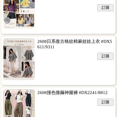
訂購
2608日系復古格紋棉麻娃娃上衣 #DX5
611/9311
訂購
2608撞色微繭神腿褲 #DX2241/8812
訂購