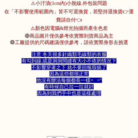
⚠️小汙漬(1cm內)小脫線.外包裝問題
在「不影響使用範圍內」皆不可退換貨，若堅持退換貨👉運
費請自付👈
⚠️顏色因電腦&燈光拍攝而產生色差
🔴商品圖片僅供參考依實際到貨商品為主
🔴工廠提供的尺碼建議僅供參考，請依實際身形去挑選
注意 冬天很多針織類毛線類的衣服
有勾到線.或是洞洞間縫有大小不依的情況下
不影響穿著之下
就不要回報瑕疵了
因為這些都很正常
他沒有辦法每個都長一樣= ="
有時候自己拉一拉就好
因為到我們手中也是這樣處理