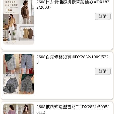
2608日系慵懶感拼接荷葉袖衫 #DX183
2/26037
訂購
2608百搭條格短褲 #DX2832/1009/522
3
訂購
2608披風式造型雪紡T #DX2831/5095/
6112