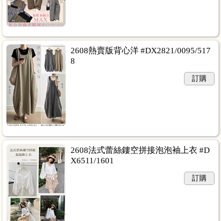
2608熱賣版背心洋 #DX2821/0095/517
8
訂購
2608法式蕾絲鏤空拼接泡泡袖上衣 #D
X6511/1601
訂購