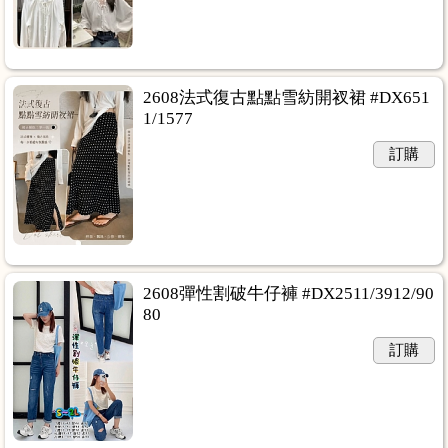
2608法式復古點點雪紡開衩裙 #DX651
1/1577
訂購
2608彈性割破牛仔褲 #DX2511/3912/90
80
訂購