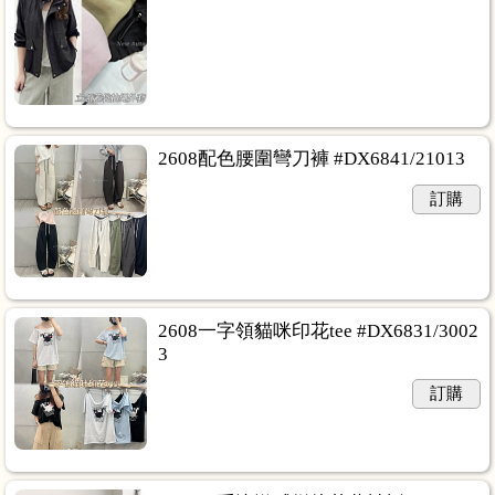
2608配色腰圍彎刀褲 #DX6841/21013
訂購
2608一字領貓咪印花tee #DX6831/3002
3
訂購