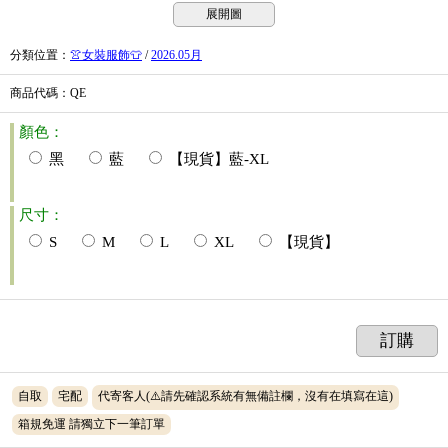
展開圖
分類位置
：
👚女裝服飾👕
/
2026.05月
商品代碼
：QE
顏色：
黑
藍
【現貨】藍-XL
尺寸：
S
M
L
XL
【現貨】
訂購
自取
宅配
代寄客人(⚠️請先確認系統有無備註欄，沒有在填寫在這)
箱規免運 請獨立下一筆訂單