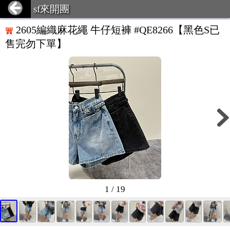
sf來開團
2605編織麻花繩 牛仔短褲 #QE8266【黑色S已
售完勿下單】
1 / 19