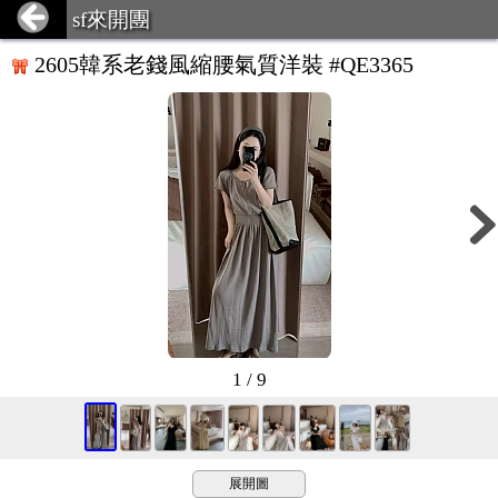
sf來開團
2605韓系老錢風縮腰氣質洋裝 #QE3365
1 / 9
展開圖