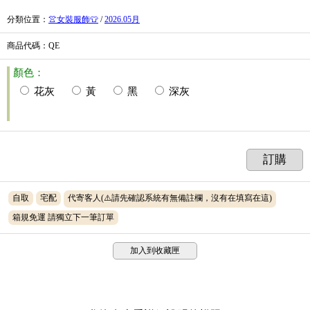
分類位置
：
👚女裝服飾👕
/
2026.05月
商品代碼
：QE
顏色：
花灰
黃
黑
深灰
訂購
自取
宅配
代寄客人(⚠️請先確認系統有無備註欄，沒有在填寫在這)
箱規免運 請獨立下一筆訂單
加入到收藏匣