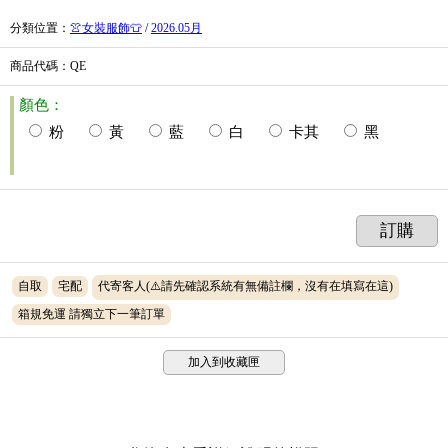
分類位置
：
👚女裝服飾👕
/
2026.05月
商品代碼
：QE
顏色：
粉
黃
藍
白
卡其
黑
訂購
自取
宅配
代寄客人(⚠️請先確認系統有無備註欄，沒有在填寫在這)
箱規免運 請獨立下一筆訂單
加入到收藏匣