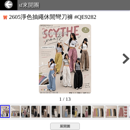
sf來開團
2605淨色抽繩休閒彎刀褲 #QE9282
1 / 13
展開圖