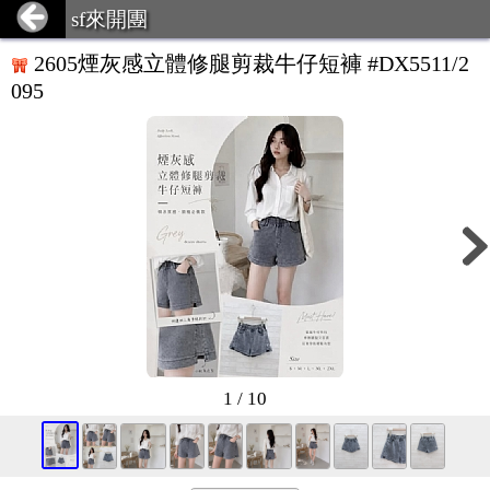
sf來開團
2605煙灰感立體修腿剪裁牛仔短褲 #DX5511/2
095
1 / 10