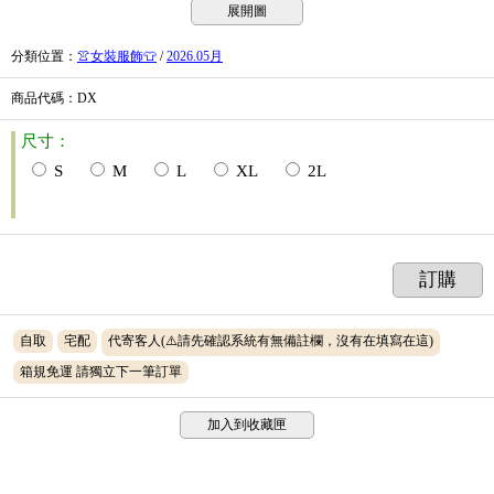
展開圖
分類位置
：
👚女裝服飾👕
/
2026.05月
商品代碼
：DX
尺寸：
S
M
L
XL
2L
訂購
自取
宅配
代寄客人(⚠️請先確認系統有無備註欄，沒有在填寫在這)
箱規免運 請獨立下一筆訂單
加入到收藏匣