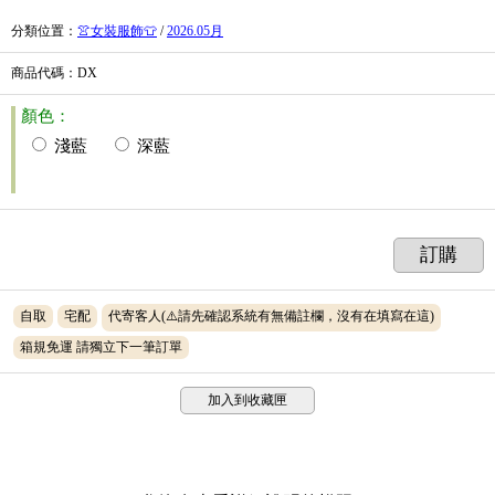
分類位置
：
👚女裝服飾👕
/
2026.05月
商品代碼
：DX
顏色：
淺藍
深藍
訂購
自取
宅配
代寄客人(⚠️請先確認系統有無備註欄，沒有在填寫在這)
箱規免運 請獨立下一筆訂單
加入到收藏匣