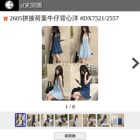
sf來開團
2605拼接荷葉牛仔背心洋 #DX7521/2557
1 / 8
展開圖