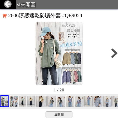
sf來開團
2606涼感速乾防曬外套 #QE9054
1 / 20
展開圖