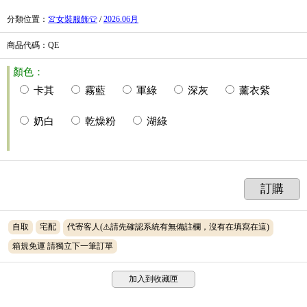
分類位置
：
👚女裝服飾👕
/
2026.06月
商品代碼
：QE
顏色：
卡其
霧藍
軍綠
深灰
薰衣紫
奶白
乾燥粉
湖綠
訂購
自取
宅配
代寄客人(⚠️請先確認系統有無備註欄，沒有在填寫在這)
箱規免運 請獨立下一筆訂單
加入到收藏匣