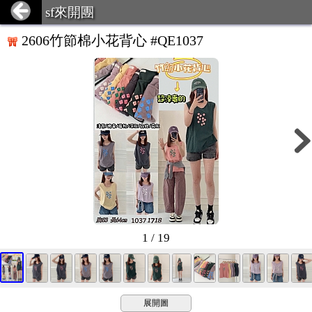
sf來開團
2606竹節棉小花背心 #QE1037
1 / 19
展開圖