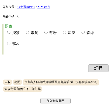
分類位置
：
👚女裝服飾👕
/
2026.06月
商品代碼
：QE
顏色：
淺紫
嫩黃
莓粉
深灰
森綠
霧灰
訂購
自取
宅配
代寄客人(⚠️請先確認系統有無備註欄，沒有在填寫在這)
箱規免運 請獨立下一筆訂單
加入到收藏匣