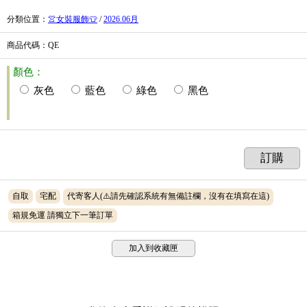
分類位置
：
👚女裝服飾👕
/
2026.06月
商品代碼
：QE
顏色：
灰色
藍色
綠色
黑色
訂購
自取
宅配
代寄客人(⚠️請先確認系統有無備註欄，沒有在填寫在這)
箱規免運 請獨立下一筆訂單
加入到收藏匣