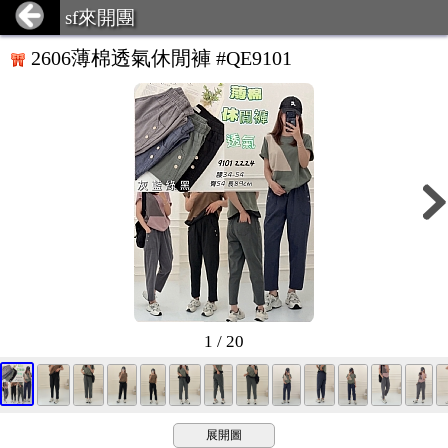
sf來開團
2606薄棉透氣休閒褲 #QE9101
1 / 20
展開圖