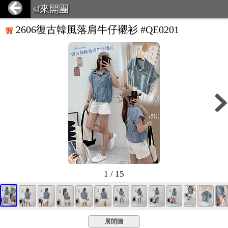
sf來開團
2606復古韓風落肩牛仔襯衫 #QE0201
1 / 15
展開圖