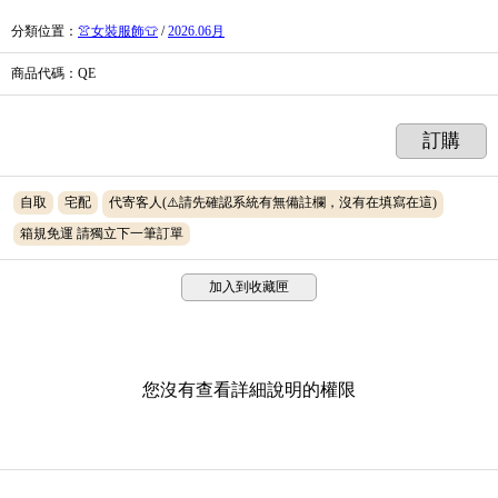
分類位置
：
👚女裝服飾👕
/
2026.06月
商品代碼
：QE
訂購
自取
宅配
代寄客人(⚠️請先確認系統有無備註欄，沒有在填寫在這)
箱規免運 請獨立下一筆訂單
加入到收藏匣
您沒有查看詳細說明的權限