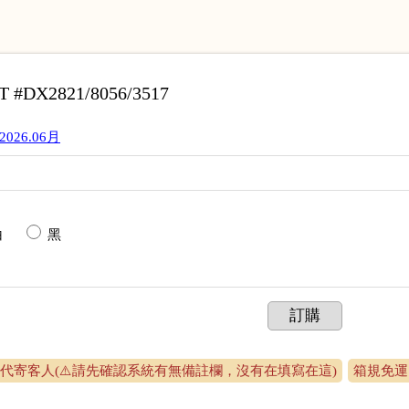
DX2821/8056/3517
2026.06月
白
黑
訂購
代寄客人(⚠️請先確認系統有無備註欄，沒有在填寫在這)
箱規免運