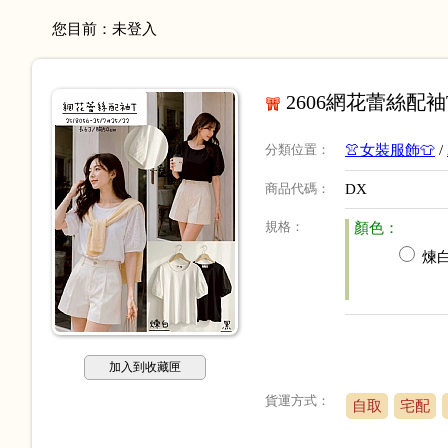
您目前：
未登入
2606網花蕾絲配袖T #
分類位置
：
👚女裝服飾👕
/
商品代碼
：
DX
規格
：
顏色：
煉
加入到收藏匣
貨運方式：
自取
宅配