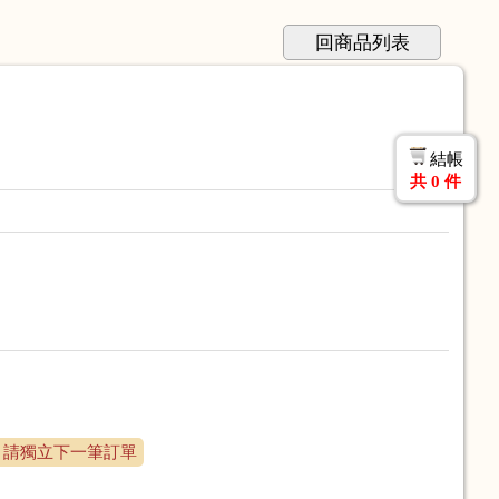
回商品列表
結帳
共
0
件
 請獨立下一筆訂單