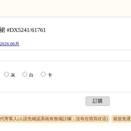
#DX5241/61761
2026.06月
灰
白
卡
訂購
代寄客人(⚠️請先確認系統有無備註欄，沒有在填寫在這)
箱規免運