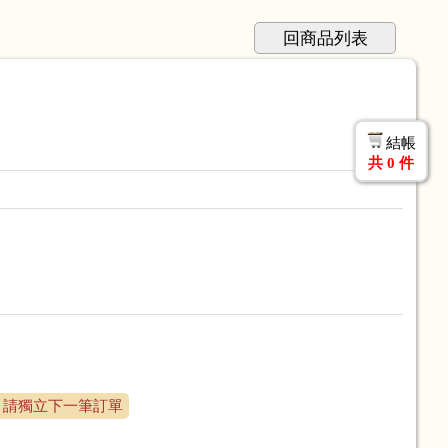
回商品列表
結帳
共
0
件
 請獨立下一筆訂單