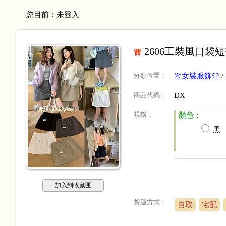
您目前：
未登入
2606工裝風口袋短裙 
分類位置
：
👚女裝服飾👕
/
商品代碼
：
DX
規格
：
顏色：
黑
加入到收藏匣
貨運方式：
自取
宅配