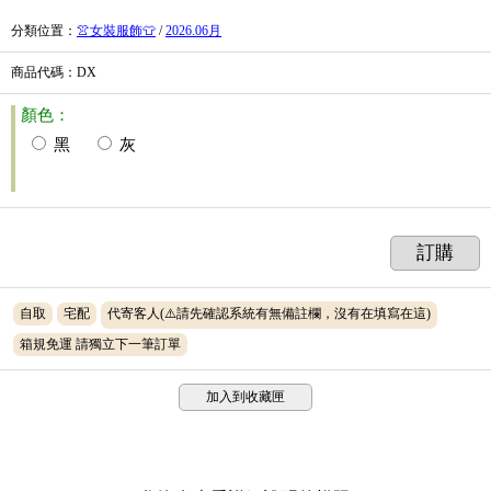
分類位置
：
👚女裝服飾👕
/
2026.06月
商品代碼
：DX
顏色：
黑
灰
訂購
自取
宅配
代寄客人(⚠️請先確認系統有無備註欄，沒有在填寫在這)
箱規免運 請獨立下一筆訂單
加入到收藏匣