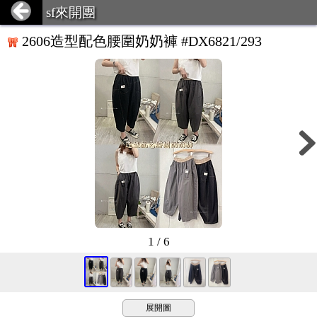
sf來開團
2606造型配色腰圍奶奶褲 #DX6821/293
1 / 6
展開圖