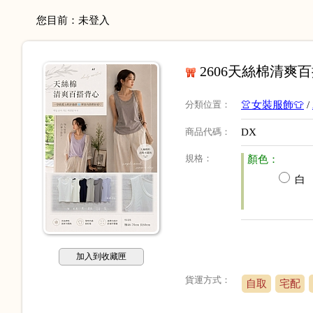
您目前：
未登入
2606天絲棉清爽百搭背
分類位置
：
👚女裝服飾👕
/
商品代碼
：
DX
規格
：
顏色：
白
加入到收藏匣
貨運方式：
自取
宅配