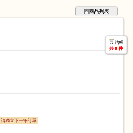
回商品列表
結帳
共
0
件
 請獨立下一筆訂單