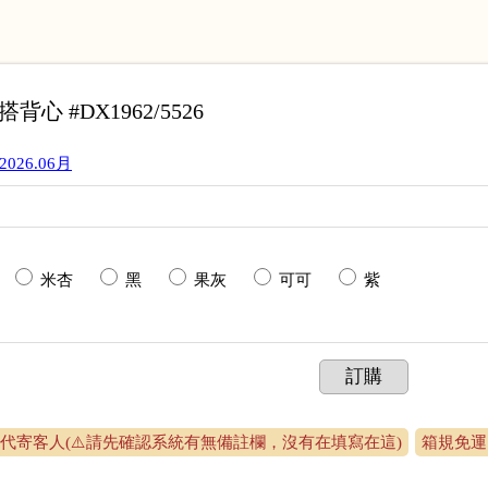
心 #DX1962/5526
2026.06月
米杏
黑
果灰
可可
紫
訂購
代寄客人(⚠️請先確認系統有無備註欄，沒有在填寫在這)
箱規免運