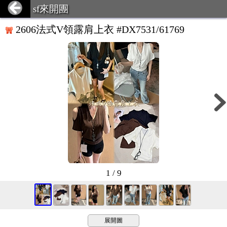
sf來開團
2606法式V領露肩上衣 #DX7531/61769
1 / 9
展開圖