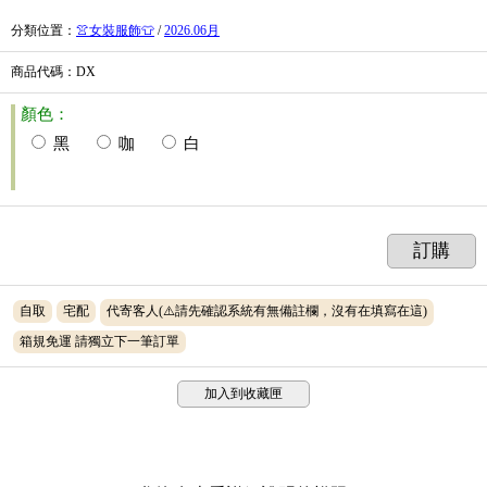
分類位置
：
👚女裝服飾👕
/
2026.06月
商品代碼
：DX
顏色：
黑
咖
白
訂購
自取
宅配
代寄客人(⚠️請先確認系統有無備註欄，沒有在填寫在這)
箱規免運 請獨立下一筆訂單
加入到收藏匣