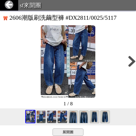
sf來開團
2606潮版刷洗繭型褲 #DX2811/0025/5117
1 / 8
展開圖