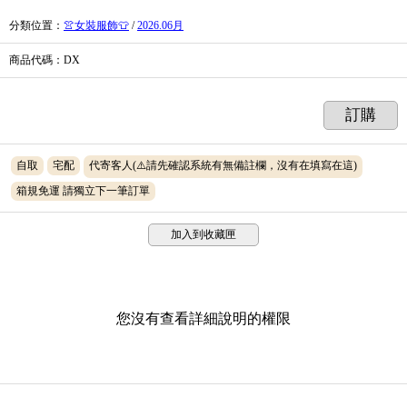
分類位置
：
👚女裝服飾👕
/
2026.06月
商品代碼
：DX
訂購
自取
宅配
代寄客人(⚠️請先確認系統有無備註欄，沒有在填寫在這)
箱規免運 請獨立下一筆訂單
加入到收藏匣
您沒有查看詳細說明的權限