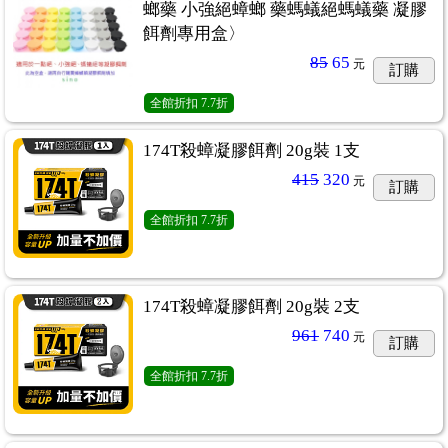
螂藥 小強絕蟑螂 藥螞蟻絕螞蟻藥 凝膠
餌劑專用盒〉
85
65
元
訂購
全館折扣
7.7折
174T殺蟑凝膠餌劑 20g裝 1支
415
320
元
訂購
全館折扣
7.7折
174T殺蟑凝膠餌劑 20g裝 2支
961
740
元
訂購
全館折扣
7.7折