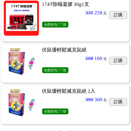
174T除蟻凝膠 30g1支
335
258
元
訂購
全館折扣
7.7折
伏鼠優輕鬆滅克鼠絕
208
160
元
訂購
全館折扣
7.7折
伏鼠優輕鬆滅克鼠絕 2入
390
300
元
訂購
全館折扣
7.7折