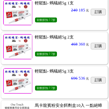
輕鬆點- 螞蟻絕5g 1支
240
185
元
訂購
全館折扣
7.7折
輕鬆點- 螞蟻絕5g 2支
468
360
元
訂購
全館折扣
7.7折
輕鬆點- 螞蟻絕5g 3支
696
536
元
訂購
全館折扣
7.7折
馬卡龍賓粉安全餌劑盒10入 一點絕蟑