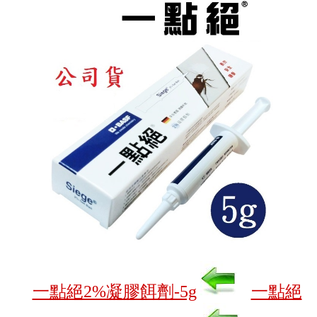
一點絕2%凝膠餌劑-5g
一點絕