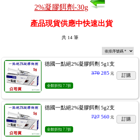
2%凝膠餌劑-30g
產品現貨供應中快速出貨
共
14
筆
德國一點絕2%凝膠餌劑 5g1支
370
285
元
訂購
全館折扣
7.7折
德國一點絕2%凝膠餌劑 5g2支
727
560
元
訂購
全館折扣
7.7折