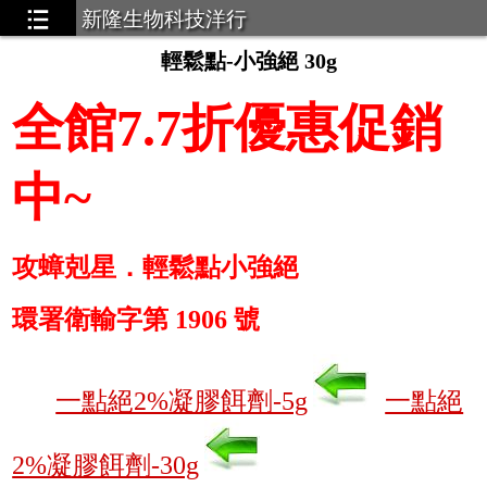
新隆生物科技洋行
輕鬆點-小強絕 30g
全館7.7折優惠促銷
中~
攻蟑剋星．輕鬆點小強絕
環署衛輸字第 1906 號
一點絕2%凝膠餌劑-5g
一點絕
2%凝膠餌劑-30g