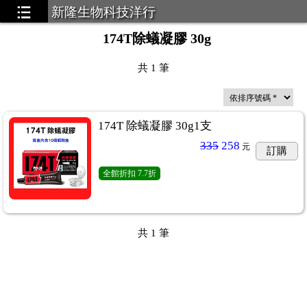
新隆生物科技洋行
174T除蟻凝膠 30g
共
1
筆
174T 除蟻凝膠 30g1支
335
258
元
訂購
全館折扣
7.7折
共
1
筆