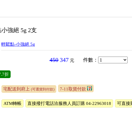
小強絕 5g 2支
輕鬆點-小強絕 5g
450
347
件數
：
元
7.7折
宅配送到府上
7-11取貨付款
(可選貨到付款)
ATM轉帳
直接撥打電話洽服務人員訂購 04-22963018
可直接