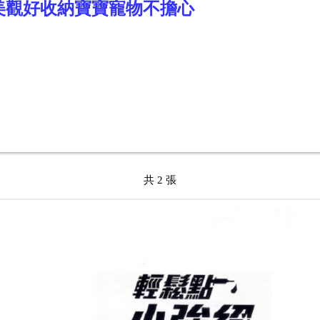
保美觀好收納寶寶寵物不擔心
共 2 張