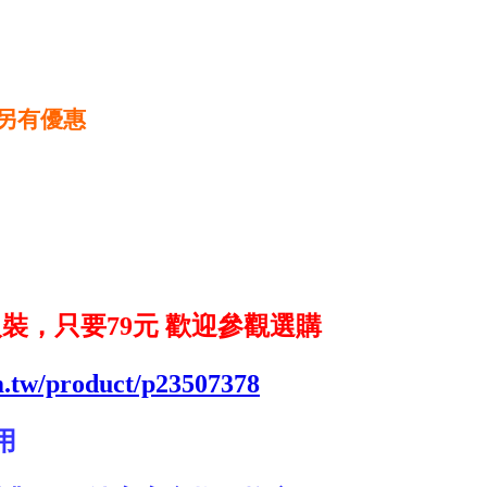
另有優惠
裝，只要79元 歡迎參觀選購
om.tw/product/p23507378
用