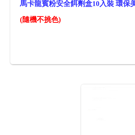
馬卡龍賓粉安全餌劑盒10入裝 環
(隨機不挑色)