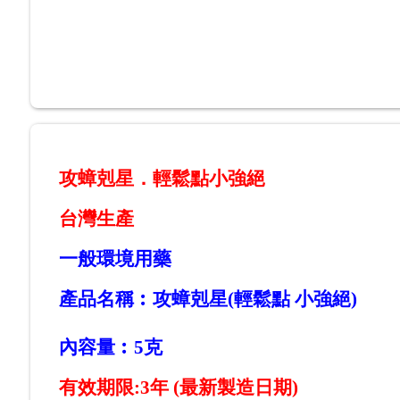
攻蟑剋星．輕鬆點小強絕
台灣生產
一般環境用藥
產品名稱︰攻蟑剋星(輕鬆點 小強絕
)
內容量︰5克
有效期限:3年 (最新製造日期)