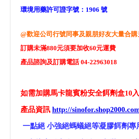
環境用藥許可證字號：1906 號
@
歡迎公司行號同事及親朋好友大量合購
訂購未滿880元須要加收60元運費
產品諮詢及訂購電話 04-22963018
如需加購馬卡龍賓粉安全餌劑盒10入
產品資訊
http://sinofor.shop2000.c
一點絕 小強絕螞蟻絕等凝膠餌劑專