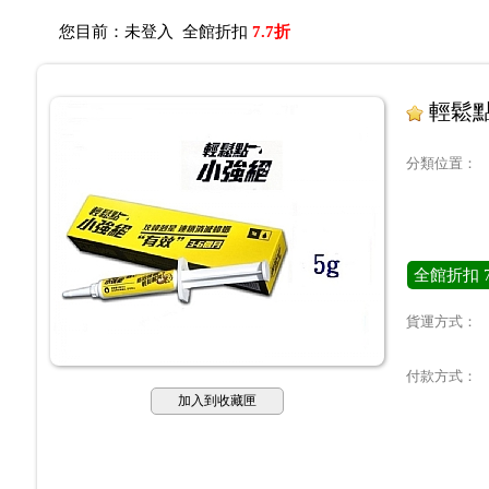
您目前：
未登入
全館折扣
7.7折
輕鬆點
分類位置
：
全館折扣
貨運方式：
付款方式：
加入到收藏匣