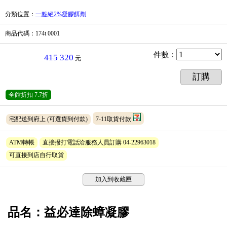
分類位置
：
一點絕2%凝膠餌劑
商品代碼
：174t 0001
件數
：
415
320
元
訂購
全館折扣
7.7折
宅配送到府上
(可選貨到付款)
7-11取貨付款
ATM轉帳
直接撥打電話洽服務人員訂購 04-22963018
可直接到店自行取貨
加入到收藏匣
品名：益必達除蟑凝膠