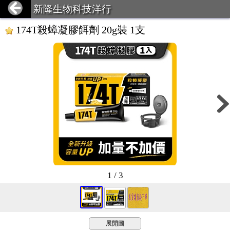
新隆生物科技洋行
174T殺蟑凝膠餌劑 20g裝 1支
1 / 3
展開圖