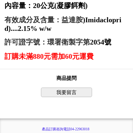
內容量：2
0
公克
(
凝膠餌劑
)
有效成分及含量：益達胺
)Imidaclopri
d)....2.15% w/w
許可證字號：環
署衛製字第
2054
號
訂購未滿880元需加60元運費
商品提問
我要留言
產品訂購咨詢電話04-22963018