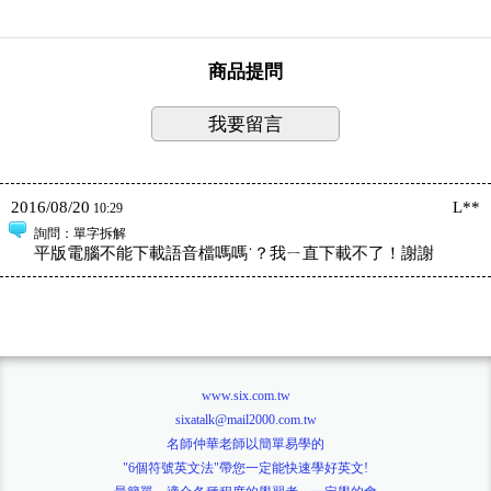
商品提問
我要留言
2016/08/20
L**
10:29
詢問
：單字拆解
平版電腦不能下載語音檔嗎嗎˙？我ㄧ直下載不了！謝謝
www.six.com.tw
sixatalk@mail2000.com.tw
名師仲華老師以簡單易學的
"6個符號英文法"帶您一定能快速學好英文!