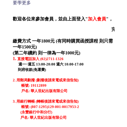
要學更多
歡迎各位來參加會員，並由上面登入"
加入會員
"，
完成繳費
繳費方式 一年1800元 (有同時購買函授課程 則只需
一年1500元)
(第二年續約 則一律為一年1000元)
1.
直接電話加入 (02)2711-1326
週一~週五 13:00-20:00 週六 10:00-17:00
到府收款(免運費)
2. 用郵局劃撥 (劃撥後請來電或來信告知)
帳號: 19112899
戶名: 華人世紀出版有限公司
3. 用銀行轉帳 (轉帳後請來電或來信告知)
帳號: (807-1295)129-001-0017953-2
(永豐銀行中和分行)
戶名: 華人世紀出版有限公司