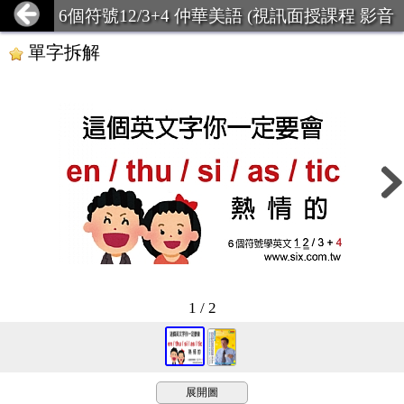
6個符號12/3+4 仲華美語 (視訊面授課程 影音
學習課程)
單字拆解
1 / 2
展開圖