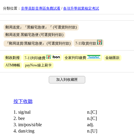
分類位置
：
非學員影音專區免費試看
/
各項升學就業檢定考試
郵局送貨』『黑貓宅急便』『
(可選貨到付款)
郵局送貨 黑貓宅急便
(可選貨到付款)
『郵局送貨/黑貓宅急便』
(可選貨到付款)
7-11取貨付款
郵政劃撥
7-11列印繳費
全家列印繳費
金融匯款
ATM轉帳
payNow線上刷卡
加入到收藏匣
按下收聽
1. sig/nal
n.[C]
2. bee
n.[C]
3. im/pos/si/ble
adj.
4. dan/cing
n.[U]