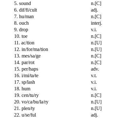
5. sound
n.[C]
6. dif/fi/cult
adj.
7. hu/man
n.[C]
8. ouch
interj.
9. drop
v.i.
10. toe
n.[C]
11. ac/tion
n.[U]
12. in/for/ma/tion
n.[U]
13. mes/sa/ge
n.[C]
14. par/rot
n.[C]
15. per/haps
adv.
16. i/mi/ta/te
v.t.
17. sp/lash
v.i.
18. hum
v.i.
19. cen/tu/ry
n.[C]
20. vo/ca/bu/la/ry
n.[U]
21. plen/ty
n.[U]
22. u/se/ful
adj.