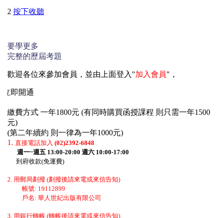
2
按下收聽
要學更多
完整的歷屆考題
歡迎各位來參加會員，並由上面登入"
加入會員
"，
立即開通
繳費方式 一年1800元 (有同時購買函授課程 則只需一年1500
元)
(第二年續約 則一律為一年1000元)
1.
直接電話加入
(02)2392-6848
週一~週五 13:00-20:00 週六 10:00-17:00
到府收款(免運費)
2. 用郵局劃撥 (劃撥後請來電或來信告知)
帳號: 19112899
戶名: 華人世紀出版有限公司
3. 用銀行轉帳 (轉帳後請來電或來信告知)