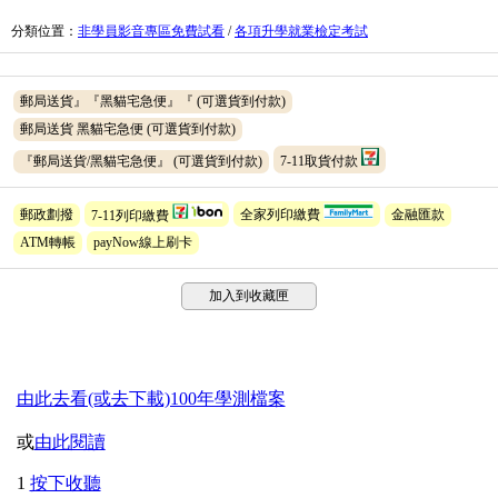
分類位置
：
非學員影音專區免費試看
/
各項升學就業檢定考試
郵局送貨』『黑貓宅急便』『
(可選貨到付款)
郵局送貨 黑貓宅急便
(可選貨到付款)
『郵局送貨/黑貓宅急便』
(可選貨到付款)
7-11取貨付款
郵政劃撥
7-11列印繳費
全家列印繳費
金融匯款
ATM轉帳
payNow線上刷卡
加入到收藏匣
由此去看(或去下載)100年學測檔案
或
由此閱讀
1
按下收聽