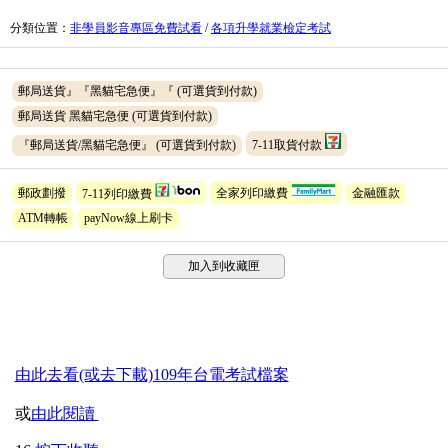
分類位置
：
非學員影音專區免費試看
/
各項升學就業檢定考試
郵局送貨』『黑貓宅急便』『
(可選貨到付款)
郵局送貨 黑貓宅急便
(可選貨到付款)
『郵局送貨/黑貓宅急便』
(可選貨到付款)
7-11取貨付款
郵政劃撥
7-11列印繳費
全家列印繳費
金融匯款
ATM轉帳
payNow線上刷卡
加入到收藏匣
由此去看(或去下載)109年台電考試檔案
或
由此閱讀