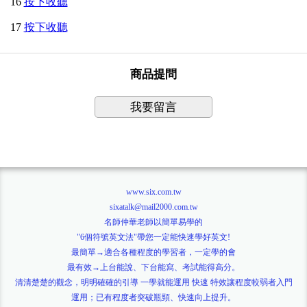
16
按下收聽
17
按下收聽
商品提問
我要留言
www.six.com.tw
sixatalk@mail2000.com.tw
名師仲華老師以簡單易學的
"6個符號英文法"帶您一定能快速學好英文!
最簡單→適合各種程度的學習者，一定學的會
最有效→上台能說、下台能寫、考試能得高分。
清清楚楚的觀念，明明確確的引導 一學就能運用 快速 特效讓程度較弱者入門
運用；已有程度者突破瓶頸、快速向上提升。