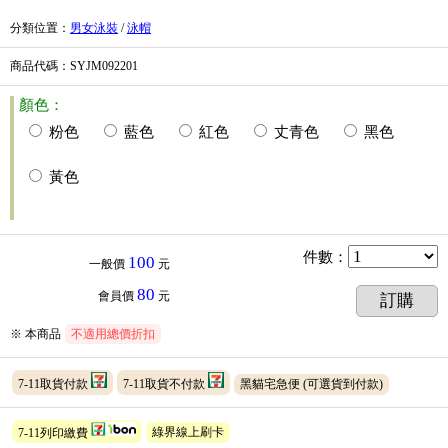
分類位置
：
男女泳裝
/
泳帽
商品代碼
：SYJM092201
顏色：
粉色
藍色
紅色
丈青色
黑色
黃色
件數
：
100
一般價
元
80
會員價
元
訂購
※ 本商品
不適用總價折扣
7-11取貨付款
7-11取貨不付款
黑貓宅急便
(可選貨到付款)
7-11列印繳費
綠界線上刷卡