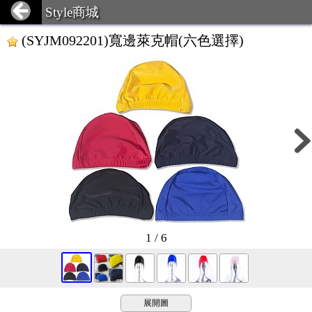
Style商城
(SYJM092201)寬邊萊克帽(六色選擇)
1 / 6
展開圖