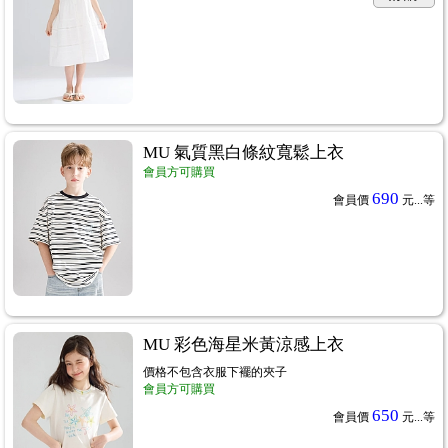
MU 氣質黑白條紋寬鬆上衣
會員方可購買
690
會員價
元...
等
MU 彩色海星米黃涼感上衣
價格不包含衣服下襬的夾子
會員方可購買
650
會員價
元...
等