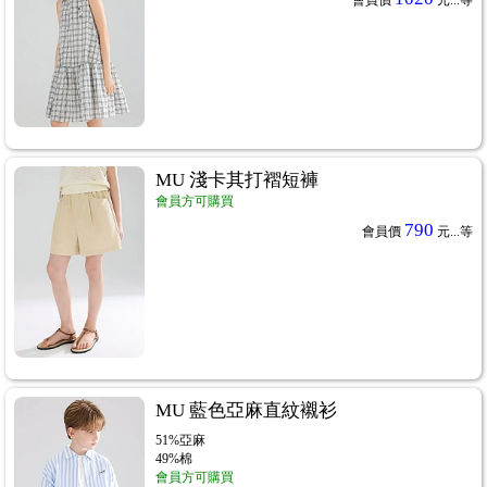
MU 淺卡其打褶短褲
會員方可購買
790
會員價
元...
等
MU 藍色亞麻直紋襯衫
51%亞麻
49%棉
會員方可購買