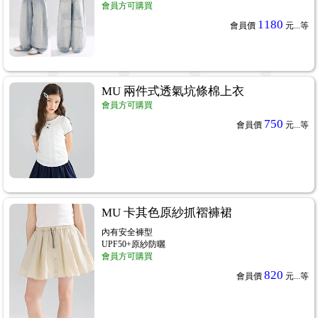
會員方可購買
1180
會員價
元...
等
MU 兩件式透氣坑條棉上衣
會員方可購買
750
會員價
元...
等
MU 卡其色原紗抓褶褲裙
內有安全褲型
UPF50+原紗防曬
會員方可購買
820
會員價
元...
等