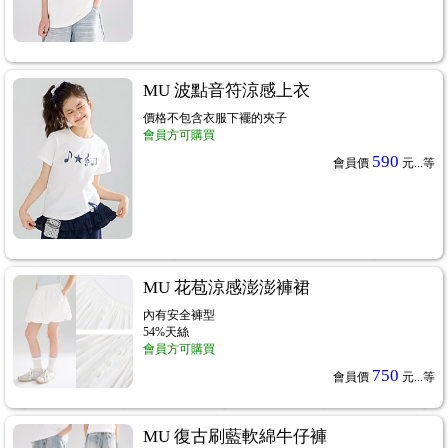
MU 波點音符涼感上衣
價格不包含衣服下襬的夾子
會員方可購買
590
會員價
元...
等
MU 花苞涼感澎澎褲裙
內有安全褲型
54%天絲
會員方可購買
750
會員價
元...
等
MU 復古刷藍軟綿牛仔褲