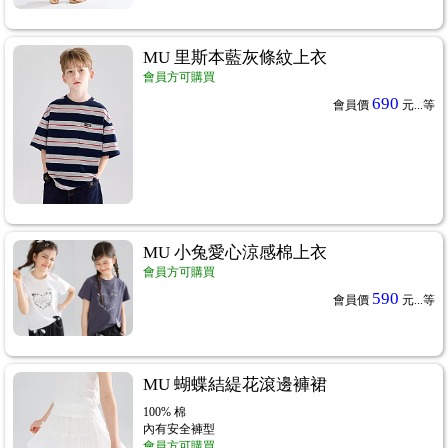
MU 里斯本藍灰條紋上衣
會員方可購買
690
會員價
元...
等
MU 小兔愛心涼感棉上衣
會員方可購買
590
會員價
元...
等
MU 蝴蝶結緹花滾邊褲裙
100% 棉
內有安全褲型
會員方可購買