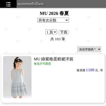
summerhillwu
MU 2026 春夏
下頁
共
103
筆
MU 綠紫格蛋糕裙洋裝
會員方可購買
1100
會員價
元...
等