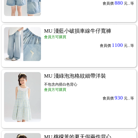
880
會員價
元...
等
MU 淺藍小破損車線牛仔寬褲
會員方可購買
1100
會員價
元...
等
MU 淺綠泡泡格紋細帶洋裝
不包含內搭白色背心
會員方可購買
930
會員價
元...
等
MU 檸檬黃的夏天假兩件背心