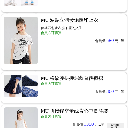
MU 波點立體發炮圖印上衣
價格不包含衣服下襬的夾子
會員方可購買
580
會員價
元...
等
MU 格紋腰拼接深藍百褶褲裙
會員方可購買
860
會員價
元...
等
MU 拼接鏤空蕾絲背心中長洋裝
會員方可購買
1350
會員價
元...
等
訂購