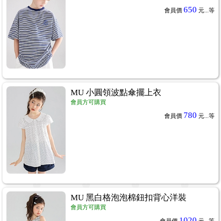
650
會員價
元...
等
MU 小圓領波點傘擺上衣
會員方可購買
780
會員價
元...
等
MU 黑白格泡泡棉鈕扣背心洋裝
會員方可購買
1020
會員價
元...
等