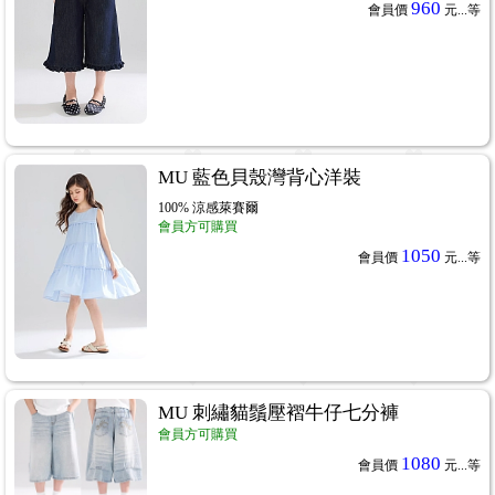
960
會員價
元...
等
MU 藍色貝殼灣背心洋裝
100% 涼感萊賽爾
會員方可購買
1050
會員價
元...
等
MU 刺繡貓鬚壓褶牛仔七分褲
會員方可購買
1080
會員價
元...
等