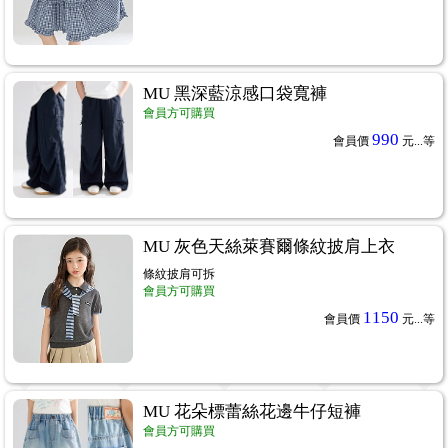
MU 黑深藍涼感口袋寬褲
會員方可購買
990
會員價
元...
等
MU 灰色天絲萊賽爾條紋披肩上衣
條紋披肩可拆
會員方可購買
1150
會員價
元...
等
MU 花朵標蕾絲花邊牛仔短褲
會員方可購買