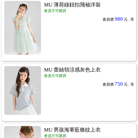
MU 薄荷綠鈕扣飛袖洋裝
會員方可購買
980
會員價
元...
等
MU 蕾絲領涼感灰色上衣
會員方可購買
750
會員價
元...
等
MU 男孩海軍藍條紋上衣
會員方可購買