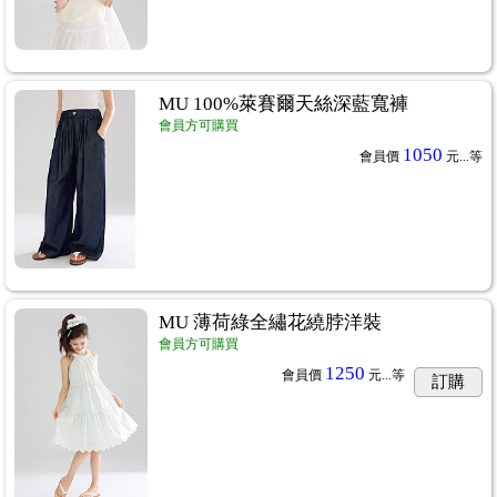
MU 100%萊賽爾天絲深藍寬褲
會員方可購買
1050
會員價
元...
等
MU 薄荷綠全繡花繞脖洋裝
會員方可購買
1250
會員價
元...
等
訂購