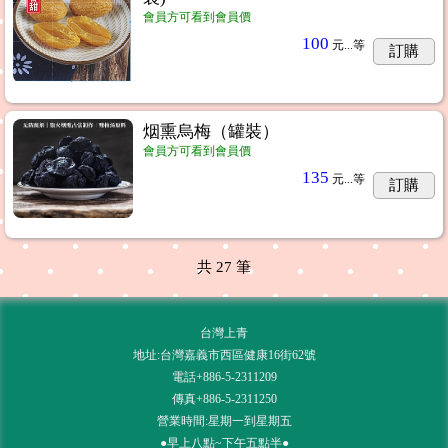
會員方可看到會員價
100
元...
等
訂購
烟熏烏梅（罐裝）
會員方可看到會員價
135
元...
等
訂購
共
27
筆
台灣上青
地址:台灣嘉義市西區健康16街62號
電話+886-5-2311209
傳真+886-5-2311250
營業時間:星期一到星期五
●早上八點~下午五點半●