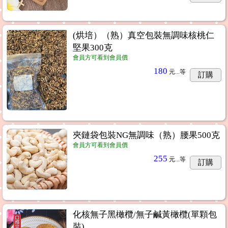
(烘培）（熟）真空包裝無調味核桃仁
堅果300克
會員方可看到會員價
180
元...
等
訂購
夾鏈袋包裝NG無調味（熟）腰果500克
會員方可看到會員價
255
元...
等
訂購
化核無子黑橄欖/無子鹹黃橄欖(單顆包
裝)