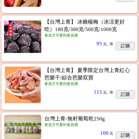
【台灣上青】 冰糖楊梅（冰涼更好
吃）180克/300克/500克/1000克
會員方可看到會員價
95
元...
等
訂購
【台灣上青】 夏季限定台灣上青紅心
芭樂干/綜合芭樂双寶
會員方可看到會員價
115
元...
等
訂購
台灣上青-無籽葡萄乾250g
會員方可看到會員價
100
元
訂購