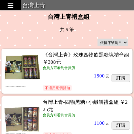
台灣上青
台灣上青禮盒組
共
5
筆
《台灣上青》玫瑰四物飲黑糖塊禮盒組
￥308元
會員方可看到會員價
1500
元
訂購
不適用總價折扣
台灣上青-四物黑糖+小鹹餅禮盒組 ￥2
25元
會員方可看到會員價
1100
元
訂購