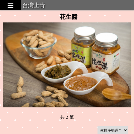
台灣上青
花生醬
共
2
筆