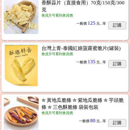
香酥蒜片（直接食用）70克/150克/300
克
會員方可看到會員價
125
一般價
元...
等
訂購
台灣上青-泰國紅娘菠蘿蜜脆片(罐裝)
會員方可看到會員價
135
一般價
元...
等
訂購
✮ 黃地瓜脆條 ✮ 紫地瓜脆條 ✮ 芋頭脆
條 ✮ 三色酥脆條 袋裝包裝
會員方可看到會員價
80
一般價
元...
等
訂購