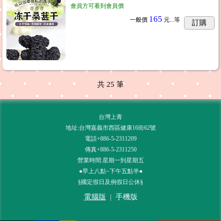
會員方可看到會員價
165
一般價
元...
等
訂購
共
25
筆
台灣上青
地址:台灣嘉義市西區健康16街62號
電話+886-5-2311209
傳真+886-5-2311250
營業時間:星期一到星期五
●早上八點~下午五點半●
§國定假日及例假日公休§
電腦版
|
手機版