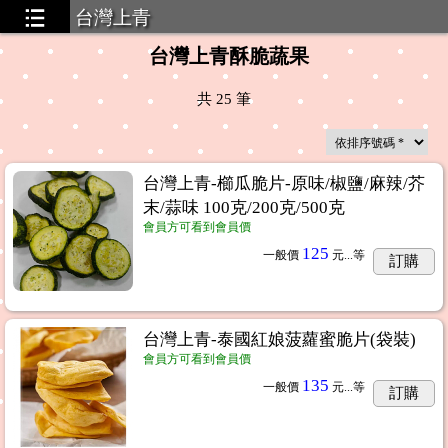
台灣上青
台灣上青酥脆蔬果
共
25
筆
台灣上青-櫛瓜脆片-原味/椒鹽/麻辣/芥
末/蒜味 100克/200克/500克
會員方可看到會員價
125
一般價
元...
等
訂購
台灣上青-泰國紅娘菠蘿蜜脆片(袋裝)
會員方可看到會員價
135
一般價
元...
等
訂購