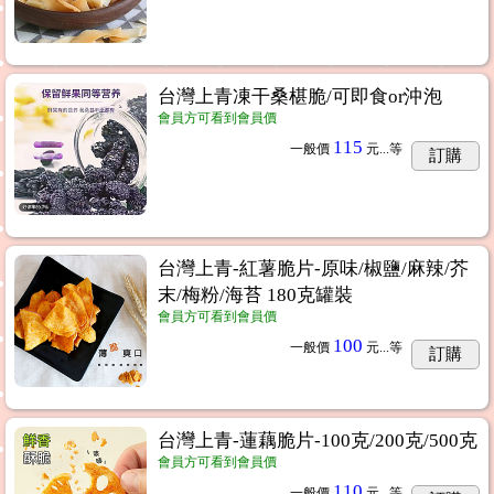
台灣上青凍干桑椹脆/可即食or沖泡
會員方可看到會員價
115
一般價
元...
等
訂購
台灣上青-紅薯脆片-原味/椒鹽/麻辣/芥
末/梅粉/海苔 180克罐裝
會員方可看到會員價
100
一般價
元...
等
訂購
台灣上青-蓮藕脆片-100克/200克/500克
會員方可看到會員價
110
一般價
元...
等