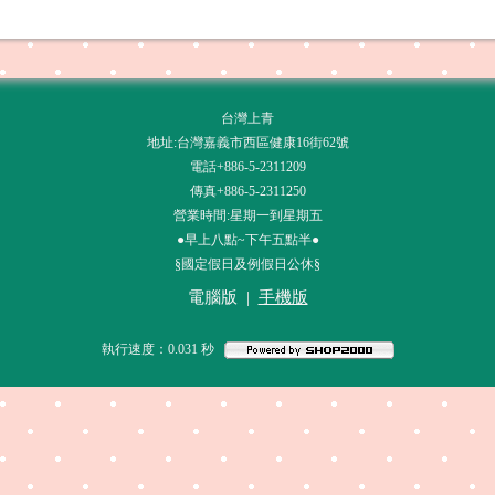
台灣上青
地址:台灣嘉義市西區健康16街62號
電話+886-5-2311209
傳真+886-5-2311250
營業時間:星期一到星期五
●早上八點~下午五點半●
§國定假日及例假日公休§
電腦版
|
手機版
執行速度
：0.031
秒