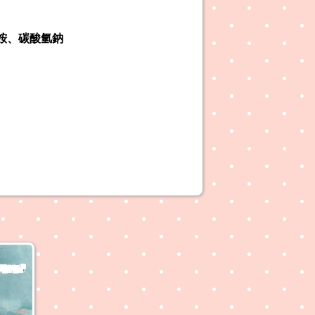
銨、碳酸氫鈉