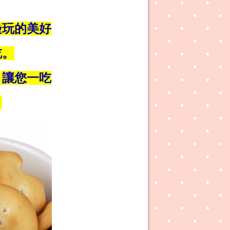
邊玩的美好
吃。
，讓您一吃
。