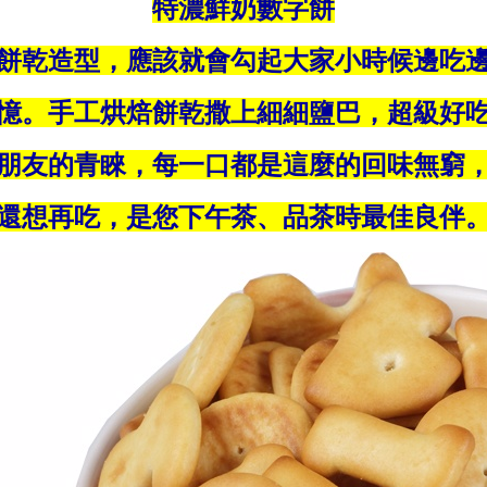
特濃鮮奶數字餅
餅乾造型，應該就會勾起大家小時候邊吃
憶。手工烘焙餅乾撒上細細鹽巴，超級好
朋友的青睞，每一口都是這麼的回味無窮
還想再吃，是您下午茶、品茶時最佳良伴