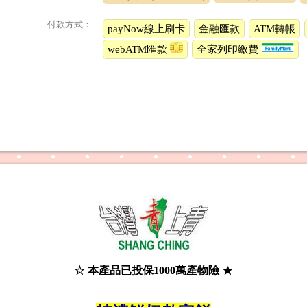
付款方式：
payNow線上刷卡
金融匯款
ATM轉帳
webATM匯款
全家列印繳費
☆ 本產品已投保1000萬產物險 ★