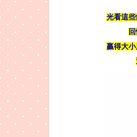
光看這些
回
贏得大小