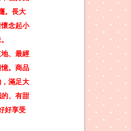
癮。長大
禁懷念起小
味。
道地、最經
回憶。商品
物，滿足大
鹹的、有甜
好好享受