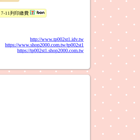
7-11列印繳費
http://www.tp002st1.idv.tw
https://www.shop2000.com.tw/tp002st1
https://tp002st1.shop2000.com.tw