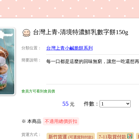
台灣上青-清境特濃鮮乳數字餅150g
分類位置
：
台灣上青小鹹脆餅系列
簡要說明
：
每一口都是這麼的回味無窮，讓您一吃還想
會員方可看到會員價
55
件數
：
元
※ 本商品
不適用總價折扣
貨運方式：
新竹貨運
7-11取貨付款
(可選貨到付款)