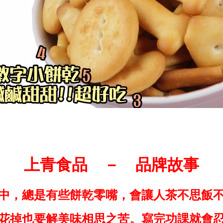
上青食品 － 品牌故事
中，總是有些餅乾零嘴，會讓人茶不思飯
花掉也要解美味相思之苦。寫完功課就會