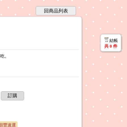
回商品列表
結帳
共
0
件
再吃。
訂購
順豐速運