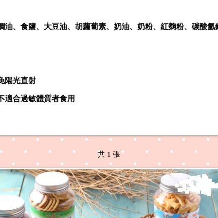
櫚油、食鹽、大豆油、胡蘿蔔素、奶油、奶粉、紅麴粉、碳酸氫
免陽光直射
不適合過敏體質者食用
共 1 張