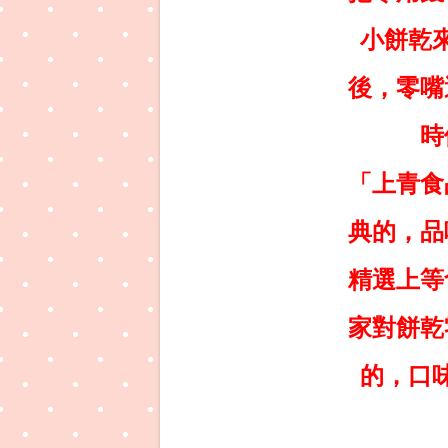
小餅乾
後，零嘴
時
「上青食
典的，品
精選上等
家對餅乾
的，口