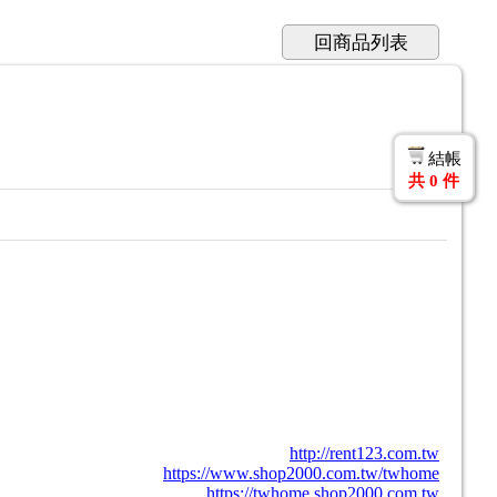
回商品列表
結帳
共
0
件
http://rent123.com.tw
https://www.shop2000.com.tw/twhome
https://twhome.shop2000.com.tw