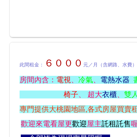
６０００
此間租金：
元／月（含網路、水費）
房間內含：
電視
、
冷氣
、
電熱水器
椅子
、 超大
衣櫃
、
雙
專門提供大桃園地區,各式房屋買賣
歡迎來電看屋更
歡迎
屋主
託租託售
喔