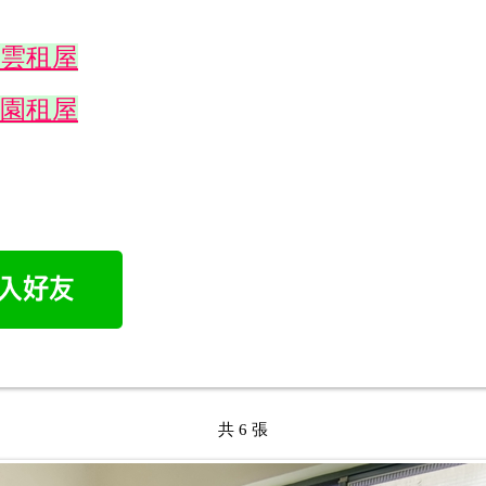
雲租屋
園租屋
共 6 張