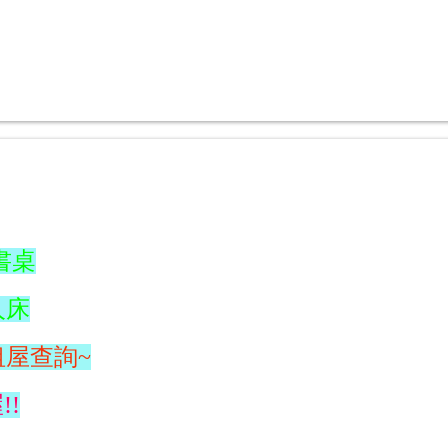
書桌
人床
租屋查詢~
!!