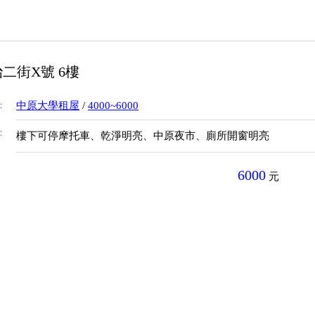
二街X號 6樓
：
中原大學租屋
/
4000~6000
：
樓下可停摩托車、乾淨明亮、中原夜市、廁所開窗明亮
6000
元