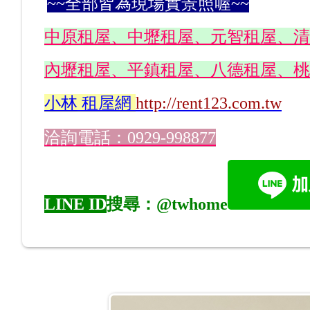
~~全部皆為現場實景照喔~~
中原租屋、中壢租屋、元智租屋、清
內壢租屋、平鎮租屋、八德租屋、桃
小林
租屋網
http://rent123.com.tw
洽詢電話：0929-998877
LINE ID
搜尋：@twhome