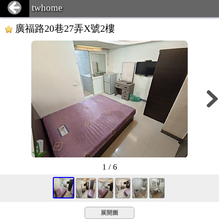
twhome
廣福路20巷27弄X號2樓
1 / 6
展開圖