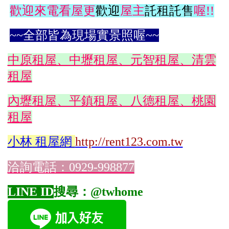
歡迎來電看屋更
歡迎
屋主
託租託售
喔!!
~~全部皆為現場實景照喔~~
中原租屋、中壢租屋、元智租屋、清雲
租屋
內壢租屋、平鎮租屋、八德租屋、桃園
租屋
小林
租屋網
http://rent123.com.tw
洽詢電話：0929-998877
LINE ID
搜尋：@twhome