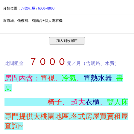
分類位置
：
八德租屋
/
6000~8000
近市場、低樓層、有陽台+個人洗衣機
加入到收藏匣
７０００
此間租金：
元／月（含網路、水費）
房間內含：
電視
、
冷氣
、
電熱水器
書
桌
椅子
、 超大
衣櫃
、
雙人床
專門提供大桃園地區,各式房屋買賣租屋
查詢~