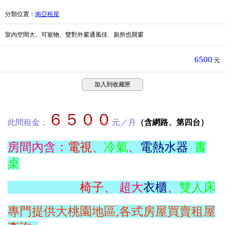
分類位置
：
南亞租屋
室內空間大、可寵物、雙對外窗通風佳、廁所也開窗
6500
元
加入到收藏匣
６５００
此間租金：
元／月
（含網路、第四台）
房間內含：
電視
、
冷氣
、
電熱水器
書
桌
椅子
、 超大
衣櫃
、
雙人床
專門提供大桃園地區,各式房屋買賣租屋