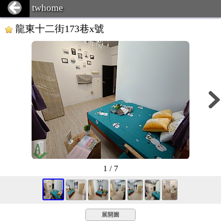
twhome
龍東十二街173巷x號
1 / 7
展開圖