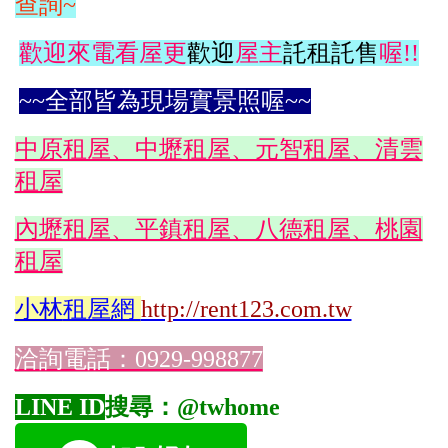
查詢~
歡迎來電看屋更
歡迎
屋主
託租託售
喔!!
~~全部皆為現場實景照喔~~
中原租屋、中壢租屋、元智租屋、清雲
租屋
內壢租屋、平鎮租屋、八德租屋、桃園
租屋
小林
租屋網
http://rent123.com.tw
洽詢電話：0929-998877
LINE ID
搜尋：@twhome