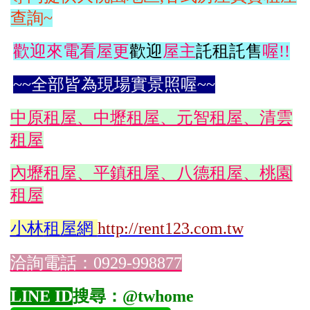
查詢~
歡迎來電看屋更
歡迎
屋主
託租託售
喔!!
~~全部皆為現場實景照喔~~
中原租屋、中壢租屋、元智租屋、清雲
租屋
內壢租屋、平鎮租屋、八德租屋、桃園
租屋
小林
租屋網
http://rent123.com.tw
洽詢電話：0929-998877
LINE ID
搜尋：@twhome