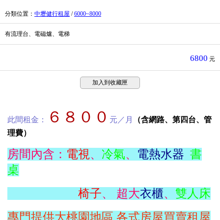
分類位置
：
中壢健行租屋
/
6000~8000
有流理台、電磁爐、電梯
6800
元
加入到收藏匣
６８００
此間租金：
元／月
（含網路、第四台、管
理費）
房間內含：
電視
、
冷氣
、
電熱水器
書
桌
椅子
、 超大
衣櫃
、
雙人床
專門提供大桃園地區,各式房屋買賣租屋