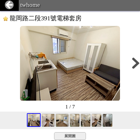
twhome
龍岡路二段391號電梯套房
1 / 7
展開圖