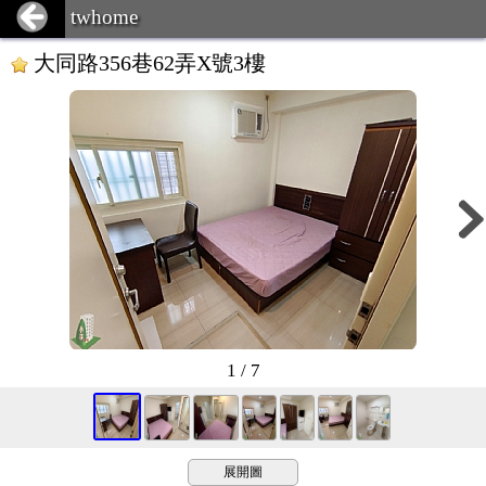
twhome
大同路356巷62弄X號3樓
1 / 7
展開圖