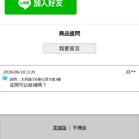
商品提問
我要留言
2026/06/10
白**
23:29
詢問
：大同路356巷62弄X號3樓
這間可以租補嗎？
電腦版
|
手機版