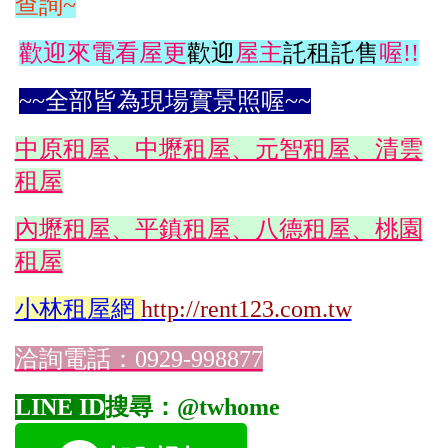
查詢~
歡迎來電看屋更
歡迎
屋主
託租託售
喔!!
~~全部皆為現場實景照喔~~
中原租屋、中壢租屋、元智租屋、清雲
租屋
內壢租屋、平鎮租屋、八德租屋、桃園
租屋
小林
租屋網
http://rent123.com.tw
洽詢電話：0929-998877
LINE ID
搜尋：@twhome