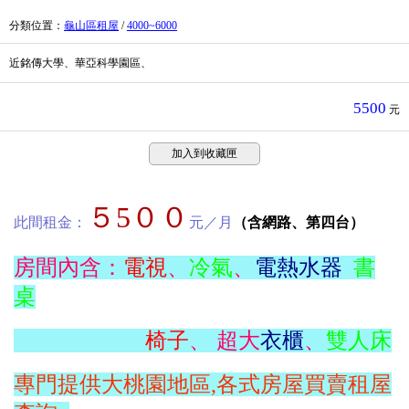
分類位置
：
龜山區租屋
/
4000~6000
近銘傳大學、華亞科學園區、
5500
元
加入到收藏匣
５5００
此間租金：
元／月
（含網路、第四台）
房間內含：
電視
、
冷氣
、
電熱水器
書
桌
椅子
、 超大
衣櫃
、
雙人床
專門提供大桃園地區,各式房屋買賣租屋