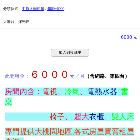
分類位置
：
中原大學租屋
/
4000~6000
大陽台、採光佳
6000
元
加入到收藏匣
６０００
此間租金：
元／月
（含網路、第四台）
房間內含：
電視
、
冷氣
、
電熱水器
書
桌
椅子
、 超大
衣櫃
、
雙人床
專門提供大桃園地區,各式房屋買賣租屋