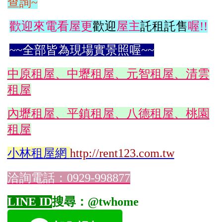
查詢~
歡迎來電看屋更
歡迎
屋主
託租託售
喔!!
~~全部皆為現場實景照喔~~
中原租屋、中壢租屋、元智租屋、清雲
租屋
內壢租屋、平鎮租屋、八德租屋、桃園
租屋
小林
租屋網
http://rent123.com.tw
洽詢電話：0929-998877
LINE ID
搜尋：@twhome