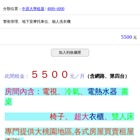
分類位置
：
中原大學租屋
/
4000~6000
警衛管理、地下室摩托車位、個人洗衣機
5500
元
加入到收藏匣
５５００
此間租金：
元／月
（含網路、第四台）
房間內含：
電視
、
冷氣
、
電熱水器
書
桌
椅子
、 超大
衣櫃
、
雙人床
專門提供大桃園地區,各式房屋買賣租屋