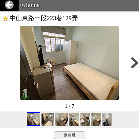
twhome
中山東路一段223巷129弄
1 / 7
展開圖