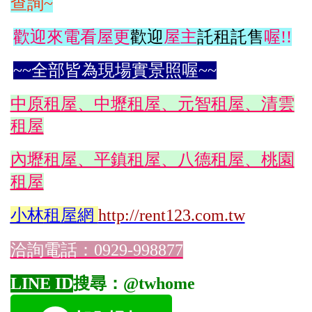
查詢~
歡迎來電看屋更
歡迎
屋主
託租託售
喔!!
~~全部皆為現場實景照喔~~
中原租屋、中壢租屋、元智租屋、清雲
租屋
內壢租屋、平鎮租屋、八德租屋、桃園
租屋
小林
租屋網
http://rent123.com.tw
洽詢電話：0929-998877
LINE ID
搜尋：@twhome