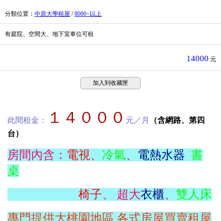
分類位置
：
中原大學租屋
/
8000~以上
有庭院、空間大、地下室車位可租
14000
元
加入到收藏匣
１４０００
此間租金：
元／月
（含網路、第四
台）
房間內含：
電視
、
冷氣
、
電熱水器
書
桌
椅子
、 超大
衣櫃
、
雙人床
專門提供大桃園地區,各式房屋買賣租屋