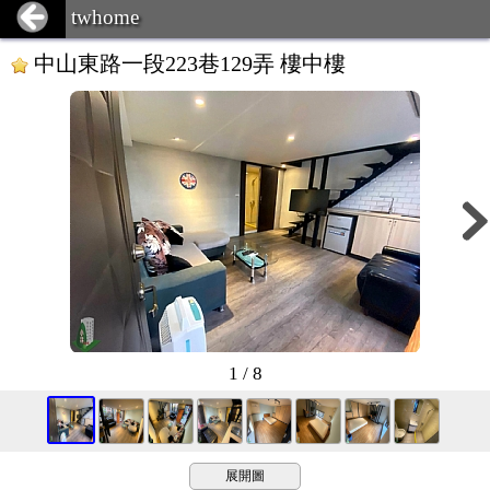
twhome
中山東路一段223巷129弄 樓中樓
1 / 8
展開圖