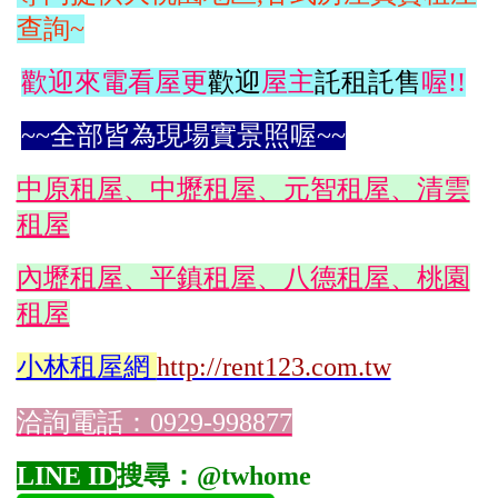
查詢~
歡迎來電看屋更
歡迎
屋主
託租託售
喔!!
~~全部皆為現場實景照喔~~
中原租屋、中壢租屋、元智租屋、清雲
租屋
內壢租屋、平鎮租屋、八德租屋、桃園
租屋
小林
租屋網
http://rent123.com.tw
洽詢電話：0929-998877
LINE ID
搜尋：@twhome