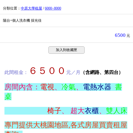
分類位置
：
中原大學租屋
/
6000~8000
陽台+個人洗衣機 採光佳
6500
元
加入到收藏匣
６５００
此間租金：
元／月
（含網路、第四台）
房間內含：
電視
、
冷氣
、
電熱水器
書
桌
椅子
、 超大
衣櫃
、
雙人床
專門提供大桃園地區,各式房屋買賣租屋