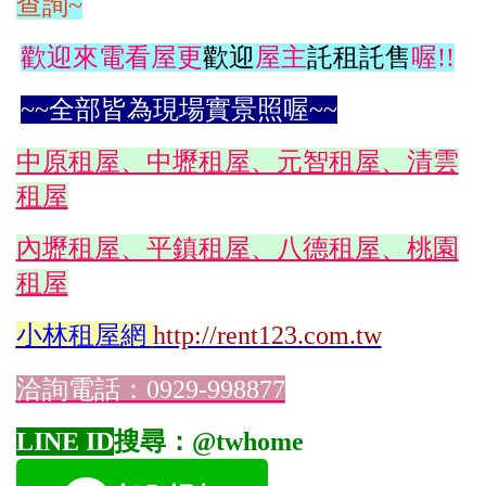
查詢~
歡迎來電看屋更
歡迎
屋主
託租託售
喔!!
~~全部皆為現場實景照喔~~
中原租屋、中壢租屋、元智租屋、清雲
租屋
內壢租屋、平鎮租屋、八德租屋、桃園
租屋
小林
租屋網
http://rent123.com.tw
洽詢電話：0929-998877
LINE ID
搜尋：@twhome