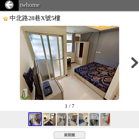
twhome
中北路28巷X號5樓
1 / 7
展開圖