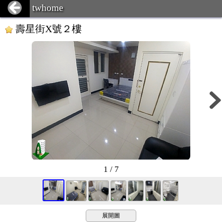
twhome
壽星街X號２樓
1 / 7
展開圖