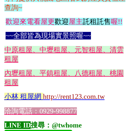
查詢~
歡迎來電看屋更
歡迎
屋主
託租託售
喔!!
~~全部皆為現場實景照喔~~
中原租屋、中壢租屋、元智租屋、清雲
租屋
內壢租屋、平鎮租屋、八德租屋、桃園
租屋
小林
租屋網
http://rent123.com.tw
洽詢電話：0929-998877
LINE ID
搜尋：@twhome