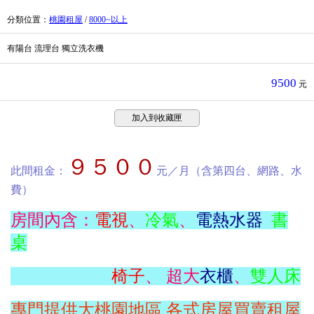
分類位置
：
桃園租屋
/
8000~以上
有陽台 流理台 獨立洗衣機
9500
元
加入到收藏匣
９５００
此間租金：
元／月（含第四台、網路、水
費）
房間內含：
電視
、
冷氣
、
電熱水器
書
桌
椅子
、 超大
衣櫃
、
雙人床
專門提供大桃園地區,各式房屋買賣租屋