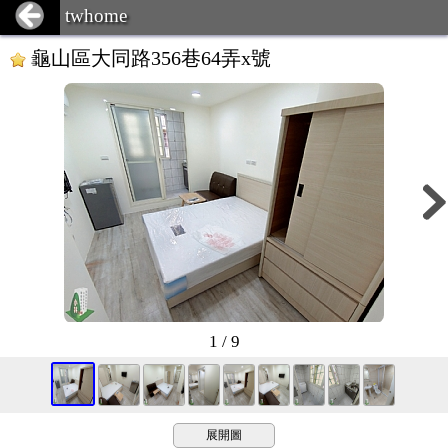
twhome
龜山區大同路356巷64弄x號
1 / 9
展開圖