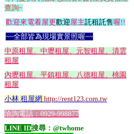
查詢~
歡迎來電看屋更
歡迎
屋主
託租託售
喔!!
~~全部皆為現場實景照喔~~
中原租屋、中壢租屋、元智租屋、清雲
租屋
內壢租屋、平鎮租屋、八德租屋、桃園
租屋
小林
租屋網
http://rent123.com.tw
洽詢電話：0929-998877
LINE ID
搜尋：@twhome