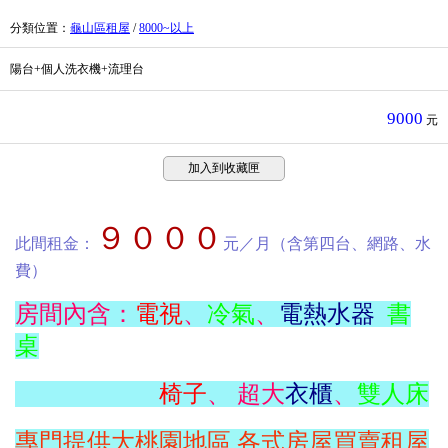
分類位置
：
龜山區租屋
/
8000~以上
陽台+個人洗衣機+流理台
9000
元
加入到收藏匣
９０００
此間租金：
元／月（含第四台、網路、水
費）
房間內含：
電視
、
冷氣
、
電熱水器
書
桌
椅子
、 超大
衣櫃
、
雙人床
專門提供大桃園地區,各式房屋買賣租屋